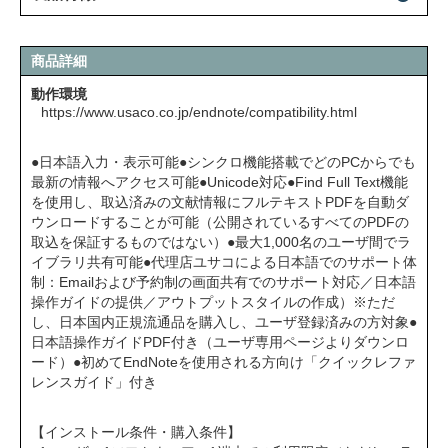
商品詳細
動作環境
https://www.usaco.co.jp/endnote/compatibility.html
●日本語入力・表示可能●シンクロ機能搭載でどのPCからでも
最新の情報へアクセス可能●Unicode対応●Find Full Text機能
を使用し、取込済みの文献情報にフルテキストPDFを自動ダ
ウンロードすることが可能（公開されているすべてのPDFの
取込を保証するものではない）●最大1,000名のユーザ間でラ
イブラリ共有可能●代理店ユサコによる日本語でのサポート体
制：Emailおよび予約制の画面共有でのサポート対応／日本語
操作ガイドの提供／アウトプットスタイルの作成）※ただ
し、日本国内正規流通品を購入し、ユーザ登録済みの方対象●
日本語操作ガイドPDF付き（ユーザ専用ページよりダウンロ
ード）●初めてEndNoteを使用される方向け「クイックレファ
レンスガイド」付き
【インストール条件・購入条件】