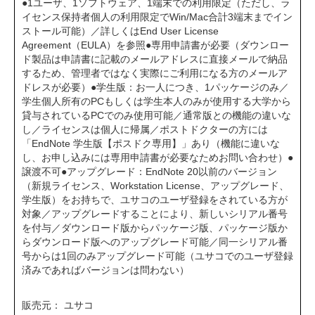
●1ユーザ、1ソフトウェア、1端末での利用限定（ただし、ラ
イセンス保持者個人の利用限定でWin/Mac合計3端末までイン
ストール可能）／詳しくはEnd User License
Agreement（EULA）を参照●専用申請書が必要（ダウンロー
ド製品は申請書に記載のメールアドレスに直接メールで納品
するため、管理者ではなく実際にご利用になる方のメールア
ドレスが必要）●学生版：お一人につき、1パッケージのみ／
学生個人所有のPCもしくは学生本人のみが使用する大学から
貸与されているPCでのみ使用可能／通常版との機能の違いな
し／ライセンスは個人に帰属／ポストドクターの方には
「EndNote 学生版【ポスドク専用】」あり（機能に違いな
し、お申し込みには専用申請書が必要なためお問い合わせ）●
譲渡不可●アップグレード：EndNote 20以前のバージョン
（新規ライセンス、Workstation License、アップグレード、
学生版）をお持ちで、ユサコのユーザ登録をされている方が
対象／アップグレードすることにより、新しいシリアル番号
を付与／ダウンロード版からパッケージ版、パッケージ版か
らダウンロード版へのアップグレード可能／同一シリアル番
号からは1回のみアップグレード可能（ユサコでのユーザ登録
済みであればバージョンは問わない）
販売元： ユサコ