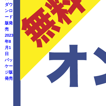
ダウ
ンロ
ード
版発
売
2023
年8
月1
日
パッ
ケー
ジ版
発売