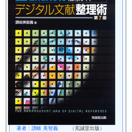
著者：讃岐 美智義 （
克誠堂出版
）