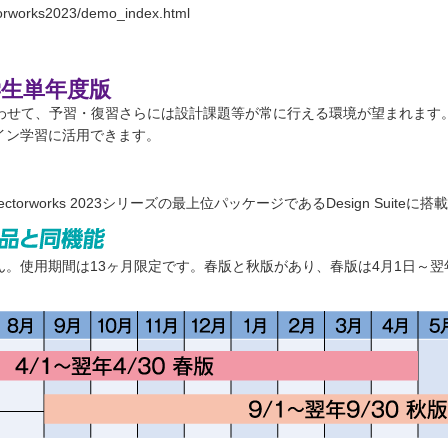
torworks2023/demo_index.html
生単年度版
せて、予習・復習さらには設計課題等が常に行える環境が望まれます。Vec
イン学習に活用できます。
Vectorworks 2023シリーズの最上位パッケージであるDesign Sui
。使用期間は13ヶ月限定です。春版と秋版があり、春版は4月1日～翌年4