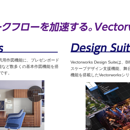
、2D/3D汎用作図機能に、プレゼンボード
Vectorworks Design Su
能など数多くの基本作図機能を搭
スケープデザイン支援機能、舞
品です。
機能を搭載したVectorwork