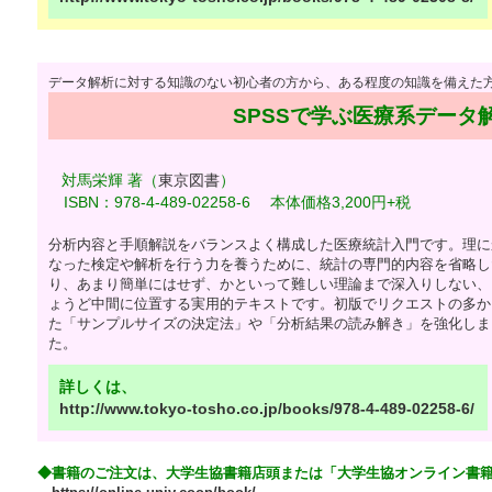
データ解析に対する知識のない初心者の方から、ある程度の知識を備えた
SPSSで学ぶ医療系データ解
対馬栄輝 著（
東京図書
）
ISBN：978-4-489-02258-6 本体価格3,200円+税
分析内容と手順解説をバランスよく構成した医療統計入門です。理に
なった検定や解析を行う力を養うために、統計の専門的内容を省略し
り、あまり簡単にはせず、かといって難しい理論まで深入りしない、
ょうど中間に位置する実用的テキストです。初版でリクエストの多か
た「サンプルサイズの決定法」や「分析結果の読み解き」を強化しま
た。
詳しくは、
http://www.tokyo-tosho.co.jp/books/978-4-489-02258-6/
◆書籍のご注文は、大学生協書籍店頭または「大学生協オンライン書