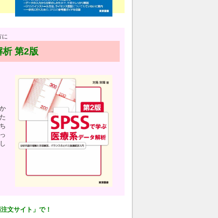
方に
析 第2版
か
た
ち
っ
し
籍注文サイト」で！