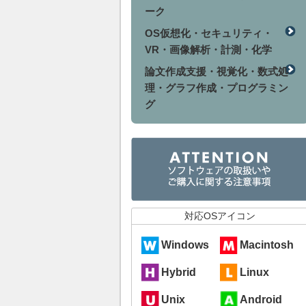
ーク
OS仮想化・セキュリティ・
VR・画像解析・計測・化学
論文作成支援・視覚化・数式処
理・グラフ作成・プログラミン
グ
対応OSアイコン
Windows
Macintosh
Hybrid
Linux
Unix
Android