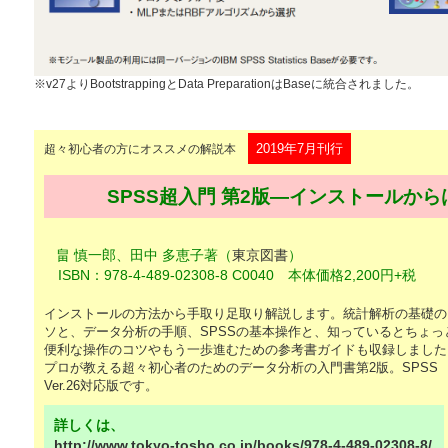
※v27よりBootstrappingとData PreparationはBaseに統合されました。
2019年7月刊行
超々初心者の方にオススメの解説本
SPSS超入門 第2版―インストールか
畠 慎一郎、田中 多恵子著（
東京図書
）
ISBN：978-4-489-02308-8 C0040 本体価格2,200円+税
インストールの方法から手取り足取り解説します。統計解析の基礎の
ソと、データ分析の手順、SPSSの基本操作と、知っているとちょっ
便利な操作のコツやもう一歩進むための参考書ガイドも収録しました
プロが教える超々初心者のためのデータ分析の入門書第2版。SPSS
Ver.26対応版です。
詳しくは、
http://www.tokyo-tosho.co.jp/books/978-4-489-02308-8/