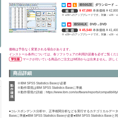
IB500ZE
ダウンロード →
¥ 47,080
本体価格 ¥ 42,80
※ v29へのアップグレードです。対象：v26・v2
IB504LK
DVD→DVD
¥ 45,540
本体価格 ¥ 41,40
※ v29へのアップグレードです。対象：v26・v2
価格は予告なく変更される場合があります。
インストール条件については、各ソフトウェアの利用許諾書を必ずご覧くだ
マークが付いている商品のご注文はWEBからは出来ません。詳し
商品詳細
※IBM SPSS Statistics Baseが必要
動
※動作環境はIBM SPSS Statistics Baseに準拠
作
※動作環境の詳細：
https://www.ibm.com/software/reports/compatibility
環
境
●コレスポンデンス分析や、正準相関分析などを実行するカテゴリカルデータ分析が可能●
Baseに準拠●IBM SPSS Statistics Baseが必要●IBM SPSS Statis