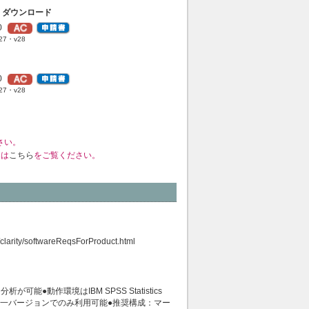
 ダウンロード
0
7・v28
0
7・v28
さい。
くは
こちら
をご覧ください。
/clarity/softwareReqsForProduct.html
動作環境はIBM SPSS Statistics
tics Baseと同一バージョンでのみ利用可能●推奨構成：マー