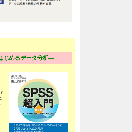
らはじめるデータ分析―
キ
と
。