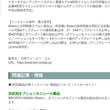
ケターモデル／アンケートモデル／看護モデル●所持ライセンスがDVD版から
証書●所持ライセンスがダウンロード版からのアップグレードの納品物：ライセンス証書
中旬以降発売予定）
【インストール条件・購入条件】
●Baseとの同時購入でない場合は、申請書にBaseの保有情報を明記する必
ール可能●アップグレードの適用対象は26、27、28●アップグレードをお
要●DVD版とダウンロード版の混在は不可（オプションモジュールの購入形態はSta
り／バージョンもすべて同一）●ダウンロード版のアップグレードお申し込み
●DVD版のアップグレードお申し込みの際は、お持ちの製品（アップグレー
はLinux未対応）
販売元： 日本アイ・ビー・エム
URL：
https://www.ibm.com/jp-ja/
関連記事・情報
◆SPSS製品の再インストール･再認証について（メーカーサイト）
目的別オプションモジュール製品
IBM SPSS Statistics Baseに、オプションのモジュール製品を組み
ます。