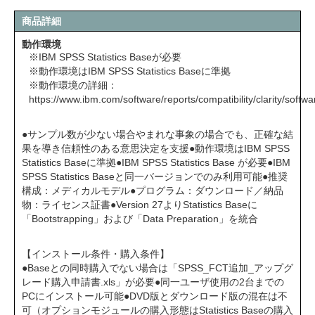
商品詳細
動作環境
※IBM SPSS Statistics Baseが必要
※動作環境はIBM SPSS Statistics Baseに準拠
※動作環境の詳細：
https://www.ibm.com/software/reports/compatibility/clarity/soft
●サンプル数が少ない場合やまれな事象の場合でも、正確な結
果を導き信頼性のある意思決定を支援●動作環境はIBM SPSS
Statistics Baseに準拠●IBM SPSS Statistics Base が必要●IBM
SPSS Statistics Baseと同一バージョンでのみ利用可能●推奨
構成：メディカルモデル●プログラム：ダウンロード／納品
物：ライセンス証書●Version 27よりStatistics Baseに
「Bootstrapping」および「Data Preparation」を統合
【インストール条件・購入条件】
●Baseとの同時購入でない場合は「SPSS_FCT追加_アップグ
レード購入申請書.xls」が必要●同一ユーザ使用の2台までの
PCにインストール可能●DVD版とダウンロード版の混在は不
可（オプションモジュールの購入形態はStatistics Baseの購入