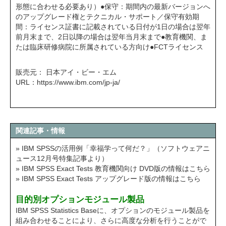
形態に合わせる必要あり）●保守：期間内の最新バージョンへ
のアップグレード権とテクニカル・サポート／保守有効期
間：ライセンス証書に記載されている日付が1日の場合は翌年
前月末まで、2日以降の場合は翌年当月末まで●教育機関、ま
たは臨床研修病院に所属されている方向け●FCTライセンス
販売元： 日本アイ・ビー・エム
URL：
https://www.ibm.com/jp-ja/
関連記事・情報
» IBM SPSSの活用例「幸福学って何だ？」（ソフトウェアニ
ュース12月号特集記事より）
» IBM SPSS Exact Tests 教育機関向け DVD版の情報はこちら
» IBM SPSS Exact Tests アップグレード版の情報はこちら
目的別オプションモジュール製品
IBM SPSS Statistics Baseに、オプションのモジュール製品を
組み合わせることにより、さらに高度な分析を行うことがで