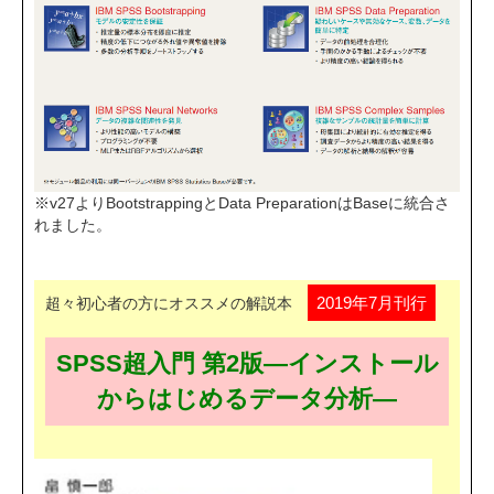
※v27よりBootstrappingとData PreparationはBaseに統合さ
れました。
2019年7月刊行
超々初心者の方にオススメの解説本
SPSS超入門 第2版―インストール
からはじめるデータ分析―