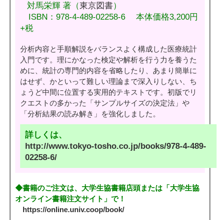
対馬栄輝 著（
東京図書
）
ISBN：978-4-489-02258-6 本体価格3,200円
+税
分析内容と手順解説をバランスよく構成した医療統計
入門です。理にかなった検定や解析を行う力を養うた
めに、統計の専門的内容を省略したり、あまり簡単に
はせず、かといって難しい理論まで深入りしない、ち
ょうど中間に位置する実用的テキストです。初版でリ
クエストの多かった「サンプルサイズの決定法」や
「分析結果の読み解き」を強化しました。
詳しくは、
http://www.tokyo-tosho.co.jp/books/978-4-489-
02258-6/
◆書籍のご注文は、大学生協書籍店頭または「大学生協
オンライン書籍注文サイト」で！
https://online.univ.coop/book/