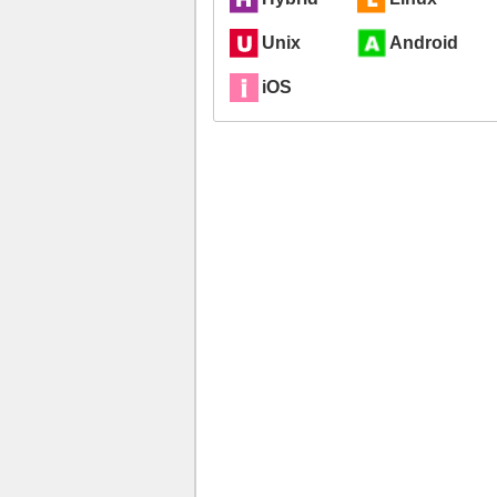
Unix
Android
iOS