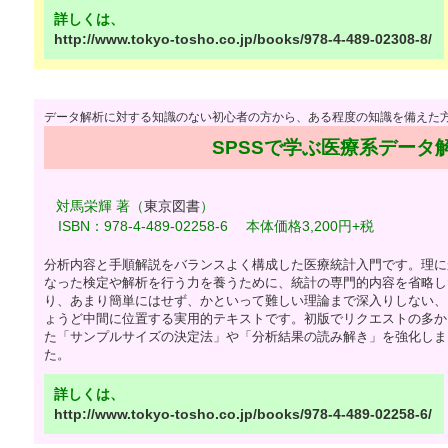
詳しくは、
http://www.tokyo-tosho.co.jp/books/978-4-489-02308-8/
データ解析に対する知識のない初心者の方から、ある程度の知識を備えた
SPSSで学ぶ医療系データ解
対馬栄輝 著（
東京図書
）
ISBN：978-4-489-02258-6 本体価格3,200円+税
分析内容と手順解説をバランスよく構成した医療統計入門です。理に
なった検定や解析を行う力を養うために、統計の専門的内容を省略し
り、あまり簡単にはせず、かといって難しい理論まで深入りしない、
ょうど中間に位置する実用的テキストです。初版でリクエストの多か
た「サンプルサイズの決定法」や「分析結果の読み解き」を強化しま
た。
詳しくは、
http://www.tokyo-tosho.co.jp/books/978-4-489-02258-6/