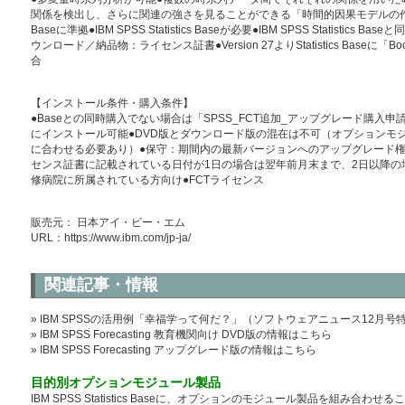
関係を検出し、さらに関連の強さを見ることができる「時間的因果モデルの作成」が可能●
Baseに準拠●IBM SPSS Statistics Baseが必要●IBM SPSS Statis
ウンロード／納品物：ライセンス証書●Version 27よりStatistics Baseに「Boots
合
【インストール条件・購入条件】
●Baseとの同時購入でない場合は「SPSS_FCT追加_アップグレード購入申
にインストール可能●DVD版とダウンロード版の混在は不可（オプションモジュールの
に合わせる必要あり）●保守：期間内の最新バージョンへのアップグレード
センス証書に記載されている日付が1日の場合は翌年前月末まで、2日以降の
修病院に所属されている方向け●FCTライセンス
販売元： 日本アイ・ビー・エム
URL：
https://www.ibm.com/jp-ja/
関連記事・情報
» IBM SPSSの活用例「幸福学って何だ？」（ソフトウェアニュース12月号
» IBM SPSS Forecasting 教育機関向け DVD版の情報はこちら
» IBM SPSS Forecasting アップグレード版の情報はこちら
目的別オプションモジュール製品
IBM SPSS Statistics Baseに、オプションのモジュール製品を組み