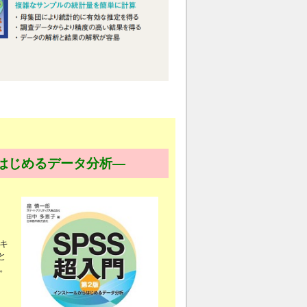
らはじめるデータ分析―
キ
と
。