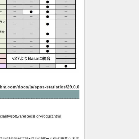
bm.com/docs/ja/spss-statistics/29.0.0
/clarity/softwareReqsForProduct.html
時系列予測が可能●時系列データ内の重要な因果