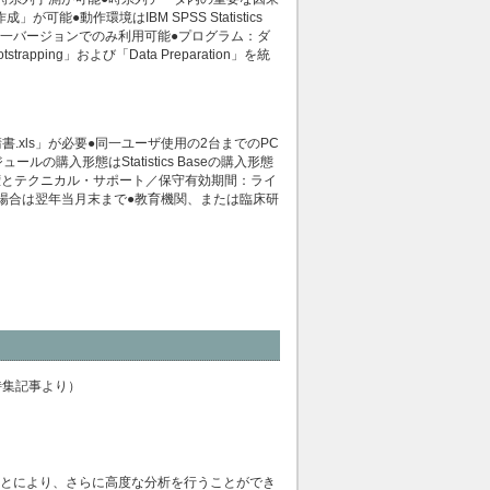
動作環境はIBM SPSS Statistics
tics Baseと同一バージョンでのみ利用可能●プログラム：ダ
trapping」および「Data Preparation」を統
請書.xls」が必要●同一ユーザ使用の2台までのPC
購入形態はStatistics Baseの購入形態
権とテクニカル・サポート／保守有効期間：ライ
場合は翌年当月末まで●教育機関、または臨床研
特集記事より）
合わせることにより、さらに高度な分析を行うことができ