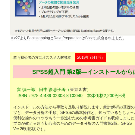
※v27よりBootstrappingとData PreparationはBaseに統合されました。
2019年7月刊行
超々初心者の方にオススメの解説本
SPSS超入門 第2版―インストールか
畠 慎一郎、田中 多恵子著（
東京図書
）
ISBN：978-4-489-02308-8 C0040 本体価格2,200円+税
インストールの方法から手取り足取り解説します。統計解析の基礎の
ソと、データ分析の手順、SPSSの基本操作と、知っているとちょっ
便利な操作のコツやもう一歩進むための参考書ガイドも収録しました
プロが教える超々初心者のためのデータ分析の入門書第2版。SPSS
Ver.26対応版です。