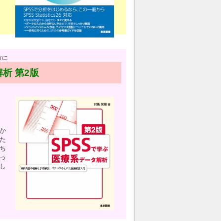
方に
析 第2版
か
た
ち
っ
し