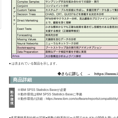
● は含まれている製品を示します。
◆さらに詳しく →
https://www.i
商品詳細
※IBM SPSS Statistics Baseが必要
動
※動作環境はIBM SPSS Statistics Baseに準拠
作
※動作環境の詳細：
https://www.ibm.com/software/reports/compatibility
環
境
●多変量時系列分析が可能●複数の時系列データ間でそれぞれの関係を用いた