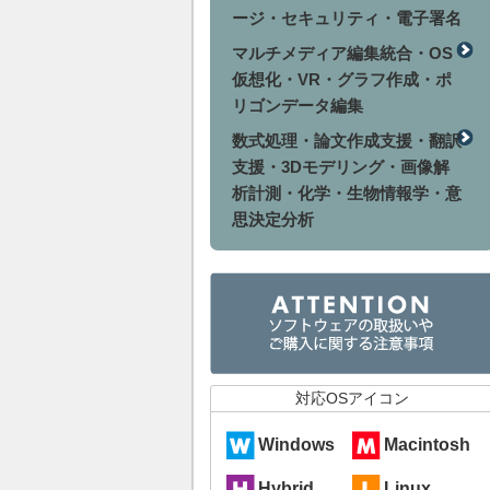
ージ・セキュリティ・電子署名
マルチメディア編集統合・OS
仮想化・VR・グラフ作成・ポ
リゴンデータ編集
数式処理・論文作成支援・翻訳
支援・3Dモデリング・画像解
析計測・化学・生物情報学・意
思決定分析
対応OSアイコン
Windows
Macintosh
Hybrid
Linux