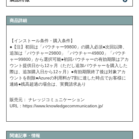
商品詳細
【インストール条件・購入条件】
●【注】初回は「バウチャー99800」の購入必須●次回以降、
追加は「バウチャー29800」「バウチャー49800」「バウチ
ャー99800」から選択可能●初回バウチャーの有効期限はアカ
ウント提供日から12ヶ月（ただし追加バウチャーを購入した
際は、追加購入日から12ヶ月）●有効期限終了後は対象アカ
ウントを削除●Azureの利用料が7割に達した時点でお客様に
連絡●残高超過の場合は、実費請求あり
販売元： ナレッジコミュニケーション
URL：
https://www.knowledgecommunication.jp/
関連記事・情報