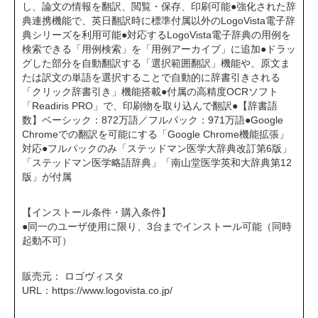
し、論文の情報を翻訳、閲覧・保存、印刷可能●強化された辞
典連携機能で、英日翻訳時に標準付属以外のLogoVista電子辞
典シリーズを利用可能●対応するLogoVista電子辞典の用例を
検索できる「用例検索」を「用例アーカイブ」に追加●ドラッ
グした部分を自動翻訳する「選択範囲翻訳」機能や、原文ま
たは訳文の単語を選択することで自動的に辞書引きされる
「クリック辞書引き」機能搭載●付属の高精度OCRソフト
「Readiris PRO」で、印刷物を取り込んで翻訳●【辞書語
数】ベーシック：872万語／フルパック：971万語●Google
Chromeでの翻訳を可能にする「Google Chrome機能拡張」
対応●フルパックのみ「ステッドマン医学大辞典改訂第6版」
「ステッドマン医学略語辞典」「南山堂医学英和大辞典第12
版」が付属
【インストール条件・購入条件】
●同一のユーザ使用に限り、3台までインストール可能（同時
起動不可）
販売元： ロゴヴィスタ
URL：
https://www.logovista.co.jp/