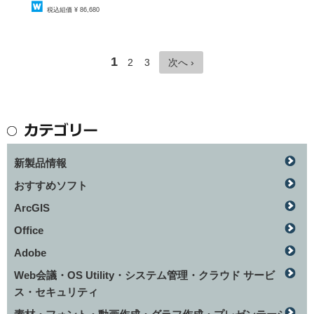
税込組価 ¥ 86,680
1
2
3
次へ ›
新製品情報
おすすめソフト
ArcGIS
Office
Adobe
Web会議・OS Utility・システム管理・クラウド サービ
ス・セキュリティ