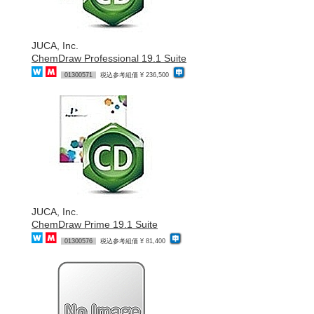
JUCA, Inc.
ChemDraw Professional 19.1 Suite
01300571
税込参考組価 ¥ 236,500
JUCA, Inc.
ChemDraw Prime 19.1 Suite
01300576
税込参考組価 ¥ 81,400