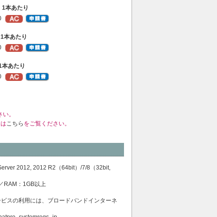
49）1本あたり
0
9）1本あたり
0
+）1本あたり
0
さい。
くは
こちら
をご覧ください。
ver 2012, 2012 R2（64bit）/7/8（32bit,
以上／RAM：1GB以上
ービスの利用には、ブロードバンドインターネ