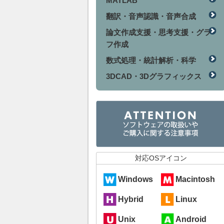
MATLAB
翻訳・音声認識・音声合成
論文作成支援・思考支援・グラ
フ作成
数式処理・統計解析・科学
3DCAD・3Dグラフィックス
対応OSアイコン
Windows
Macintosh
Hybrid
Linux
Unix
Android