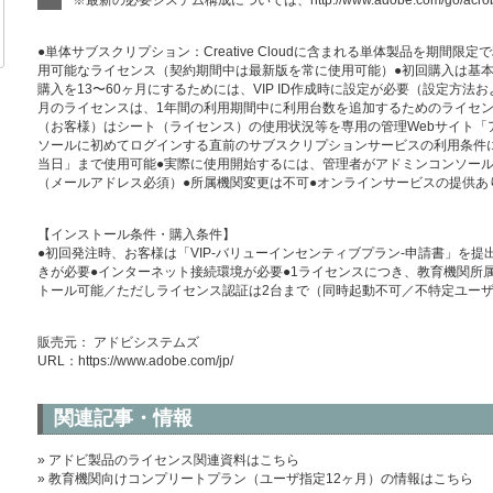
※最新の必要システム構成については、http://www.adobe.com/go/acrobatp
●単体サブスクリプション：Creative Cloudに含まれる単体製品を期間
用可能なライセンス（契約期間中は最新版を常に使用可能）●初回購入は基本的
購入を13〜60ヶ月にするためには、VIP ID作成時に設定が必要（設定方法
月のライセンスは、1年間の利用期間中に利用台数を追加するためのライセン
（お客様）はシート（ライセンス）の使用状況等を専用の管理Webサイト「
ソールに初めてログインする直前のサブスクリプションサービスの利用条件
当日」まで使用可能●実際に使用開始するには、管理者がアドミンコンソー
（メールアドレス必須）●所属機関変更は不可●オンラインサービスの提供あ
【インストール条件・購入条件】
●初回発注時、お客様は「VIP-バリューインセンティブプラン-申請書」を提
きが必要●インターネット接続環境が必要●1ライセンスにつき、教育機関所
トール可能／ただしライセンス認証は2台まで（同時起動不可／不特定ユー
販売元： アドビシステムズ
URL：
https://www.adobe.com/jp/
関連記事・情報
» アドビ製品のライセンス関連資料はこちら
» 教育機関向けコンプリートプラン（ユーザ指定12ヶ月）の情報はこちら