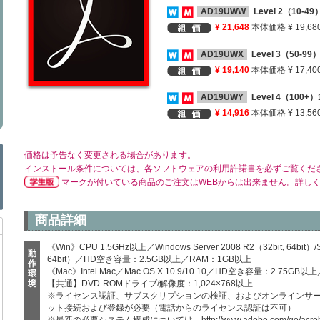
AD19UWW
Level 2（10-
¥ 21,648
本体価格 ¥ 19,68
AD19UWX
Level 3（50-9
¥ 19,140
本体価格 ¥ 17,40
AD19UWY
Level 4（100
¥ 14,916
本体価格 ¥ 13,56
価格は予告なく変更される場合があります。
インストール条件については、各ソフトウェアの利用許諾書を必ずご覧くだ
マークが付いている商品のご注文はWEBからは出来ません。詳し
商品詳細
《Win》CPU 1.5GHz以上／Windows Server 2008 R2（32bit, 64bit）/Ser
動
64bit）／HD空き容量：2.5GB以上／RAM：1GB以上
作
《Mac》Intel Mac／Mac OS X 10.9/10.10／HD空き容量：2.75GB
環
境
【共通】DVD-ROMドライブ/解像度：1,024×768以上
※ライセンス認証、サブスクリプションの検証、およびオンラインサ
ット接続および登録が必要（電話からのライセンス認証は不可）