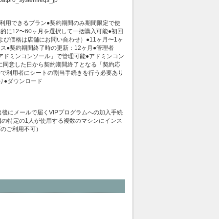
ro_systemreqs_jp
限定で利用できるプラン●契約期間のみ期間限定で使
に12〜60ヶ月を選択して一括購入可能●初回
および価格は店舗にお問い合わせ）●11ヶ月〜1ヶ
ス●契約期間終了時の更新：12ヶ月●管理者
アドミンコンソール」で管理可能●アドミンコン
に同意した日から契約期間終了となる「契約応
ルで利用者にシートの割当手続きを行う必要あり
り●ダウンロード
出後にメールで届くVIPプログラムへの加入手続
属の特定の1人が使用する複数のマシンにインス
ザのご利用不可）