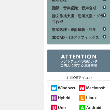
MATLAB
翻訳・音声認識・音声合成
論文作成支援・思考支援・グラ
フ作成
数式処理・統計解析・科学
3DCAD・3Dグラフィックス
対応OSアイコン
Windows
Macintosh
Hybrid
Linux
Unix
Android