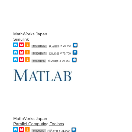
MathWorks Japan
Simulink
M5J01NM
税込組価 ¥ 79,750
M5J01MP
税込組価 ¥ 79,750
M5J01PK
税込組価 ¥ 79,750
MathWorks Japan
Parallel Computing Toolbox
M5J0259
税込組価 ¥ 31,900