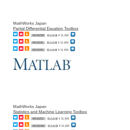
MathWorks Japan
Partial Differential Equation Toolbox
M5J025B
税込組価 ¥ 31,900
M5J024L
税込組価 ¥ 31,900
M5J0262
税込組価 ¥ 31,900
MathWorks Japan
Statistics and Machine Learning Toolbox
M5J025C
税込組価 ¥ 31,900
M5J024M
税込組価 ¥ 31,900