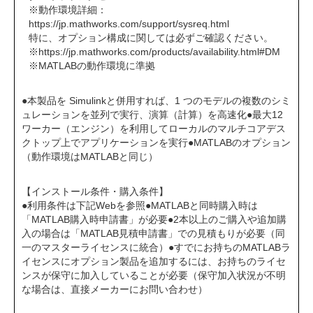
※動作環境詳細：
https://jp.mathworks.com/support/sysreq.html
特に、オプション構成に関しては必ずご確認ください。
※
https://jp.mathworks.com/products/availability.html#DM
※MATLABの動作環境に準拠
●本製品を Simulinkと併用すれば、1 つのモデルの複数のシミ
ュレーションを並列で実行、演算（計算）を高速化●最大12
ワーカー（エンジン）を利用してローカルのマルチコアデス
クトップ上でアプリケーションを実行●MATLABのオプション
（動作環境はMATLABと同じ）
【インストール条件・購入条件】
●利用条件は下記Webを参照●MATLABと同時購入時は
「MATLAB購入時申請書」が必要●2本以上のご購入や追加購
入の場合は「MATLAB見積申請書」での見積もりが必要（同
一のマスターライセンスに統合）●すでにお持ちのMATLABラ
イセンスにオプション製品を追加するには、お持ちのライセ
ンスが保守に加入していることが必要（保守加入状況が不明
な場合は、直接メーカーにお問い合わせ）