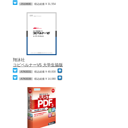
JS1060E
税込組価 ¥ 31,554
翔泳社
コピペルナーV5 大学生協版
A7K0031
税込組価 ¥ 49,830
A7K0039
税込組価 ¥ 14,080