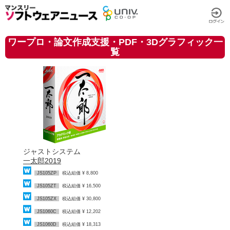
ワープロ・論文作成支援・PDF・3Dグラフィック一
覧
ジャストシステム
一太郎2019
JS105ZP
税込組価 ¥ 8,800
JS105ZT
税込組価 ¥ 16,500
JS105ZX
税込組価 ¥ 30,800
JS1060C
税込組価 ¥ 12,202
JS1060D
税込組価 ¥ 18,313