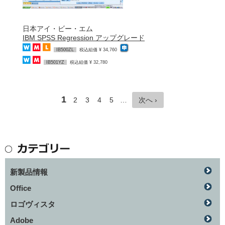
日本アイ・ビー・エム
IBM SPSS Regression アップグレード
IB500ZL
税込組価 ¥ 34,760
IB501YZ
税込組価 ¥ 32,780
1
2
3
4
5
…
次へ ›
新製品情報
Office
ロゴヴィスタ
Adobe