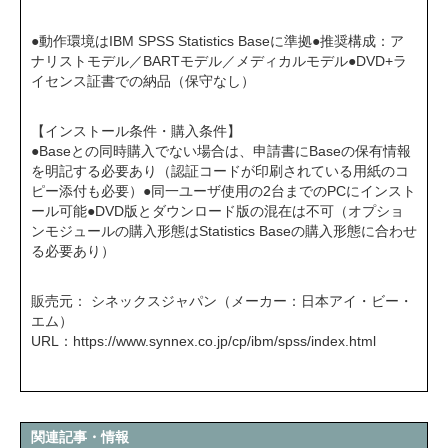
●動作環境はIBM SPSS Statistics Baseに準拠●推奨構成：ア
ナリストモデル／BARTモデル／メディカルモデル●DVD+ラ
イセンス証書での納品（保守なし）
【インストール条件・購入条件】
●Baseとの同時購入でない場合は、申請書にBaseの保有情報
を明記する必要あり（認証コードが印刷されている用紙のコ
ピー添付も必要）●同一ユーザ使用の2台までのPCにインスト
ール可能●DVD版とダウンロード版の混在は不可（オプショ
ンモジュールの購入形態はStatistics Baseの購入形態に合わせ
る必要あり）
販売元： シネックスジャパン（メーカー：日本アイ・ビー・
エム）
URL：
https://www.synnex.co.jp/cp/ibm/spss/index.html
関連記事・情報