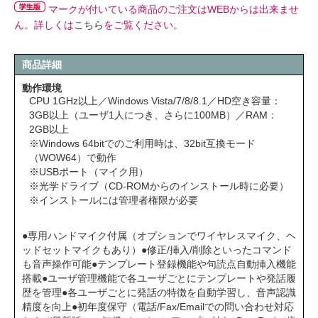
マークが付いている商品のご注文はWEBからは出来ませ
ん。詳しくは
こちら
をご覧ください。
商品詳細
動作環境
CPU 1GHz以上／Windows Vista/7/8/8.1／HD空き容量：
3GB以上（ユーザ1人につき、さらに100MB）／RAM：
2GB以上
※Windows 64bitでのご利用時は、32bit互換モード
（WOW64）で動作
※USBポート（マイク用）
※光学ドライブ（CD-ROMからのインストール時に必要）
※インストールには管理者権限が必要
●専用ハンドマイク付属（オプションでワイヤレスマイク、ヘ
ッドセットマイクもあり）●修正/挿入/削除といったコマンド
も音声操作可能●テンプレート登録機能や句読点自動挿入機能
搭載●ユーザ管理機能で各ユーザごとにテンプレートや発話履
歴を管理●各ユーザごとに発話の特徴を自動学習し、音声認識
精度を向上●初年度保守（電話/Fax/Emailでの問い合わせ対応