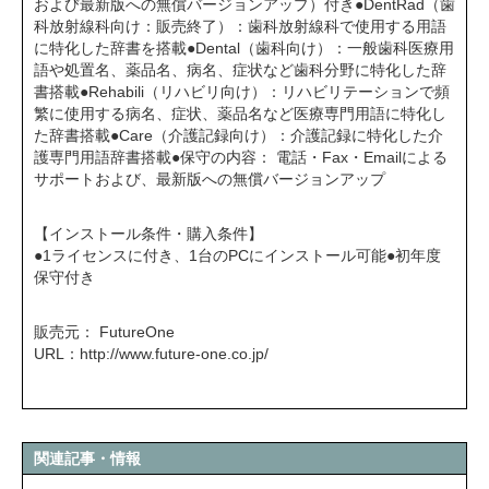
および最新版への無償バージョンアップ）付き●DentRad（歯
科放射線科向け：販売終了）：歯科放射線科で使用する用語
に特化した辞書を搭載●Dental（歯科向け）：一般歯科医療用
語や処置名、薬品名、病名、症状など歯科分野に特化した辞
書搭載●Rehabili（リハビリ向け）：リハビリテーションで頻
繁に使用する病名、症状、薬品名など医療専門用語に特化し
た辞書搭載●Care（介護記録向け）：介護記録に特化した介
護専門用語辞書搭載●保守の内容： 電話・Fax・Emailによる
サポートおよび、最新版への無償バージョンアップ
【インストール条件・購入条件】
●1ライセンスに付き、1台のPCにインストール可能●初年度
保守付き
販売元： FutureOne
URL：
http://www.future-one.co.jp/
関連記事・情報