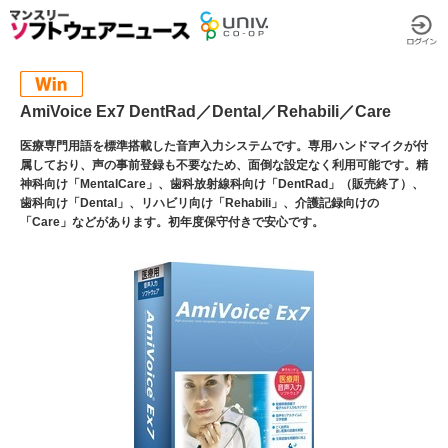
AmiVoice Ex7 DentRad／Dental／Rehabili／Care
医療専門用語を標準搭載した音声入力システムです。専用ハンドマイクが付
属しており、声の事前登録も不要なため、面倒な設定なく利用可能です。精
神科向け「MentalCare」、歯科放射線科向け「DentRad」（販売終了）、
歯科向け「Dental」、リハビリ向け「Rehabili」、介護記録向けの
「Care」などがあります。初年度保守付きで安心です。