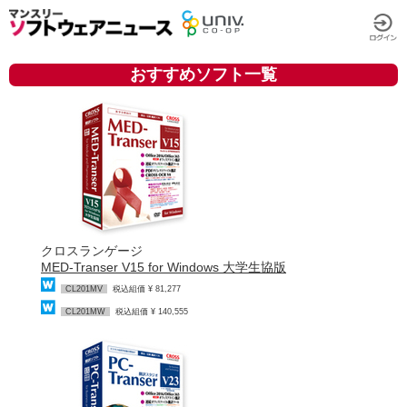
おすすめソフト一覧
クロスランゲージ
MED-Transer V15 for Windows 大学生協版
CL201MV
税込組価 ¥ 81,277
CL201MW
税込組価 ¥ 140,555