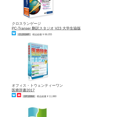
クロスランゲージ
PC-Transer 翻訳スタジオ V23 大学生協版
CL201MF
税込組価 ¥ 69,055
オフィス・トウェンティーワン
医療辞書2017
OF10064
税込組価 ¥ 11,880