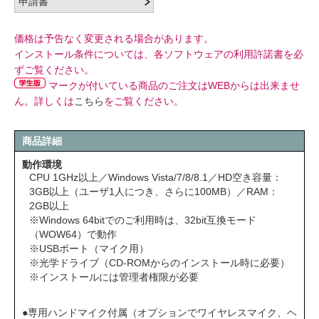
価格は予告なく変更される場合があります。
インストール条件については、各ソフトウェアの利用許諾書を必
ずご覧ください。
マークが付いている商品のご注文はWEBからは出来ませ
ん。詳しくは
こちら
をご覧ください。
商品詳細
動作環境
CPU 1GHz以上／Windows Vista/7/8/8.1／HD空き容量：
3GB以上（ユーザ1人につき、さらに100MB）／RAM：
2GB以上
※Windows 64bitでのご利用時は、32bit互換モード
（WOW64）で動作
※USBポート（マイク用）
※光学ドライブ（CD-ROMからのインストール時に必要）
※インストールには管理者権限が必要
●専用ハンドマイク付属（オプションでワイヤレスマイク、ヘ