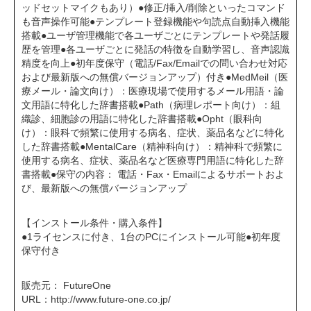
ッドセットマイクもあり）●修正/挿入/削除といったコマンド
も音声操作可能●テンプレート登録機能や句読点自動挿入機能
搭載●ユーザ管理機能で各ユーザごとにテンプレートや発話履
歴を管理●各ユーザごとに発話の特徴を自動学習し、音声認識
精度を向上●初年度保守（電話/Fax/Emailでの問い合わせ対応
および最新版への無償バージョンアップ）付き●MedMeil（医
療メール・論文向け）：医療現場で使用するメール用語・論
文用語に特化した辞書搭載●Path（病理レポート向け）：組
織診、細胞診の用語に特化した辞書搭載●Opht（眼科向
け）：眼科で頻繁に使用する病名、症状、薬品名などに特化
した辞書搭載●MentalCare（精神科向け）：精神科で頻繁に
使用する病名、症状、薬品名など医療専門用語に特化した辞
書搭載●保守の内容： 電話・Fax・Emailによるサポートおよ
び、最新版への無償バージョンアップ
【インストール条件・購入条件】
●1ライセンスに付き、1台のPCにインストール可能●初年度
保守付き
販売元： FutureOne
URL：
http://www.future-one.co.jp/