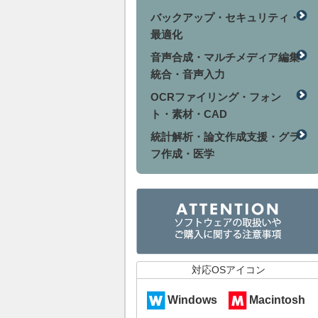
バックアップ・セキュリティ・
最適化
音声合成・マルチメディア編集
統合・音声入力
OCRファイリング・フォン
ト・素材・CAD
統計解析・論文作成支援・グラ
フ作成・医学
対応OSアイコン
Windows
Macintosh