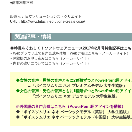
●商用利用不可
販売元： 日立ソリューションズ・クリエイト
URL：
http://www.hitachi-solutions-create.co.jp/
関連記事・情報
◆特長をくわしく！ソフトウェアニュース2017年2月号特集記事はこち
» Webブラウザ上で音声合成を体験！Webデモはこちら（メーカーサイト）
» 体験版のお申し込みはこちら（メーカーサイト）
» 内容の違いについてはこちら（メーカーサイト）
◆女性の音声・男性の音声ともに2種類ずつとPowerPoint用アド
→「ボイスソムリエ ネオ プレミアムモデル 大学生協版」
◆女性の音声・男性の音声ともに1種類ずつとPowerPoint用アド
→「ボイスソムリエ ネオ デュオモデル 大学生協版」
※外国語の音声合成はこちら（PowerPoint用アドインを搭載）
◆「ボイスソムリエ ネオ ベーシックモデル（英語） 大学生協版」
◆「ボイスソムリエ ネオ ベーシックモデル（中国語） 大学生協版