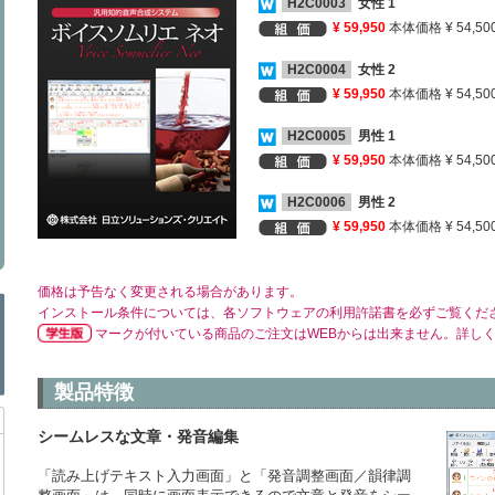
H2C0003
女性 1
¥ 59,950
本体価格 ¥ 54,50
H2C0004
女性 2
¥ 59,950
本体価格 ¥ 54,50
H2C0005
男性 1
¥ 59,950
本体価格 ¥ 54,50
H2C0006
男性 2
¥ 59,950
本体価格 ¥ 54,50
価格は予告なく変更される場合があります。
インストール条件については、各ソフトウェアの利用許諾書を必ずご覧くだ
マークが付いている商品のご注文はWEBからは出来ません。詳し
製品特徴
シームレスな文章・発音編集
「読み上げテキスト入力画面」と「発音調整画面／韻律調