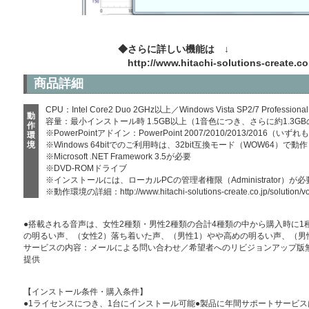
◆さらに詳しい機能は ↓
http://www.hitachi-solutions-create.co
商品詳細
CPU：Intel Core2 Duo 2GHz以上／Windows Vista SP2/7 Professional
動
容量：最小インストール時 1.5GB以上（1音色につき、さらに約1.3G
作
※PowerPointアドイン：PowerPoint 2007/2010/2013/2016（いずれ
環
境
※Windows 64bitでのご利用時は、32bit互換モード（WOW64）で動作
※Microsoft .NET Framework 3.5が必要
※DVD-ROMドライブ
※インストールには、ローカルPCの管理者権限（Administrator）が必
※動作環境の詳細：
http://www.hitachi-solutions-create.co.jp/solution/v
●搭載される音声は、女性2種類・男性2種類の合計4種類の中から購入時に1
の明るい声、（女性2）落ち着いた声、（男性1）やや高めの明るい声、（男
サービスの内容：メールによる問い合わせ／希望者へのリビジョンアップ版
提供
【インストール条件・購入条件】
●1ライセンスにつき、1台にインストール可能●製品に年間サポートサービ