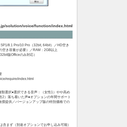
.jp/solution/voice/function/index.html
 SP1/8.1 Pro/10 Pro（32bit, 64bit）／HD空き
Bの空き容量が必要）／RAM：2GB以上
も32bit版Officeのみ対応）
要
oice/require/index.html
種類選択●選択できる音声：（女性1）やや高め
性2）落ち着いた声●オプションの年間サポート
無償提供／バージョンアップ版の特別価格での
スは含まず（別途オプションでお申し込み可能）