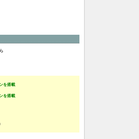
ら
インを搭載
インを搭載
」