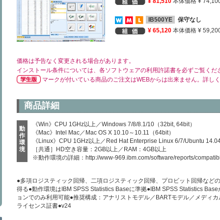
¥ 81,510
本体価格 ¥ 74,10
IB500YE
保守なし
¥ 65,120
本体価格 ¥ 59,20
価格は予告なく変更される場合があります。
インストール条件については、各ソフトウェアの利用許諾書を必ずご覧くだ
マークが付いている商品のご注文はWEBからは出来ません。詳し
商品詳細
《Win》CPU 1GHz以上／Windows 7/8/8.1/10（32bit, 64bit）
動
《Mac》Intel Mac／Mac OS X 10.10～10.11（64bit）
作
《Linux》CPU 1GHz以上／Red Hat Enterprise Linux 6/7/Ubuntu 14.0
環
境
［共通］HD空き容量：2GB以上／RAM：4GB以上
※動作環境の詳細：
http://www-969.ibm.com/software/reports/compatibil
●多項ロジスティック回帰、二項ロジスティック回帰、プロビット回帰など
得る●動作環境はIBM SPSS Statistics Baseに準拠●IBM SPSS Statistics Ba
ョンでのみ利用可能●推奨構成：アナリストモデル／BARTモデル／メディ
ライセンス証書●v24