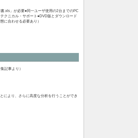
請書.xls」が必要●同一ユーザ使用の2台までのPC
テクニカル・サポート●DVD版とダウンロード
購入形態に合わせる必要あり）
特集記事より）
合わせることにより、さらに高度な分析を行うことができ