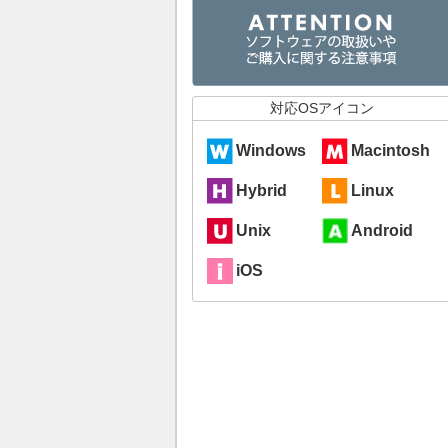
対応OSアイコン
Windows
Macintosh
Hybrid
Linux
Unix
Android
iOS