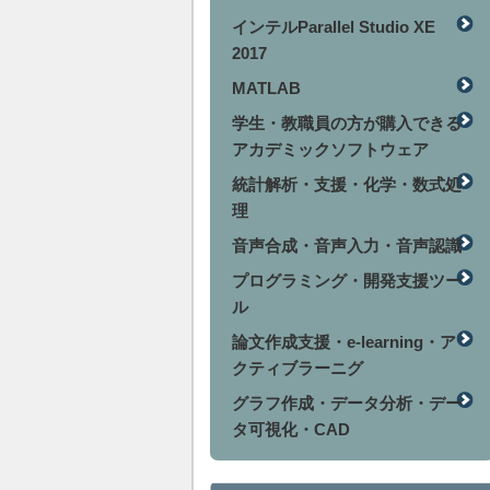
インテルParallel Studio XE
2017
MATLAB
学生・教職員の方が購入できる
アカデミックソフトウェア
統計解析・支援・化学・数式処
理
音声合成・音声入力・音声認識
プログラミング・開発支援ツー
ル
論文作成支援・e-learning・ア
クティブラーニグ
グラフ作成・データ分析・デー
タ可視化・CAD