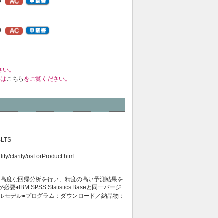
0
0
さい。
くは
こちら
をご覧ください。
4LTS
ity/clarity/osForProduct.html
の高度な回帰分析を行い、精度の高い予測結果を
seが必要●IBM SPSS Statistics Baseと同一バージ
カルモデル●プログラム：ダウンロード／納品物：