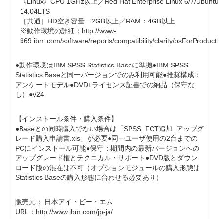
《Linux》CPU 1GHz以上／Red Hat Enterprise Linux 6/7/Ubuntu
14.04LTS
［共通］HD空き容量：2GB以上／RAM：4GB以上
※動作環境の詳細：
http://www-
969.ibm.com/software/reports/compatibility/clarity/osForProduct
●動作環境はIBM SPSS Statistics Baseに準拠●IBM SPSS
Statistics Baseと同一バージョンでのみ利用可能●推奨構成：
アンケートモデル●DVD+ライセンス証書での納品（保守な
し）●v24
【インストール条件・購入条件】
●Baseとの同時購入でない場合は「SPSS_FCT追加_アップグ
レード購入申請書.xls」が必要●同一ユーザ使用の2台までの
PCにインストール可能●保守：期間内の最新バージョンへの
アップグレード権とテクニカル・サポート●DVD版とダウン
ロード版の混在は不可（オプションモジュールの購入形態は
Statistics Baseの購入形態に合わせる必要あり）
販売元： 日本アイ・ビー・エム
URL：
http://www.ibm.com/jp-ja/