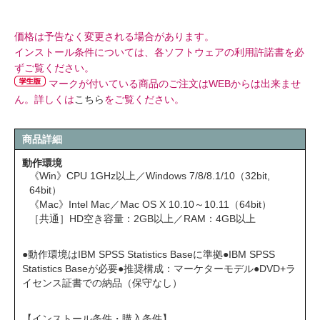
価格は予告なく変更される場合があります。
インストール条件については、各ソフトウェアの利用許諾書を必
ずご覧ください。
マークが付いている商品のご注文はWEBからは出来ませ
ん。詳しくは
こちら
をご覧ください。
商品詳細
動作環境
《Win》CPU 1GHz以上／Windows 7/8/8.1/10（32bit,
64bit）
《Mac》Intel Mac／Mac OS X 10.10～10.11（64bit）
［共通］HD空き容量：2GB以上／RAM：4GB以上
●動作環境はIBM SPSS Statistics Baseに準拠●IBM SPSS
Statistics Baseが必要●推奨構成：マーケターモデル●DVD+ラ
イセンス証書での納品（保守なし）
【インストール条件・購入条件】