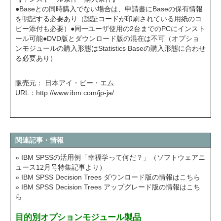
●Baseとの同時購入でない場合は、申請書にBaseの保有情報
を明記する必要あり（認証コードが印刷されている用紙のコ
ピー添付も必要）●同一ユーザ使用の2台までのPCにインスト
ール可能●DVD版とダウンロード版の混在は不可（オプショ
ンモジュールの購入形態はStatistics Baseの購入形態に合わせ
る必要あり）
販売元： 日本アイ・ビー・エム
URL：
http://www.ibm.com/jp-ja/
関連記事・情報
» IBM SPSSの活用例「幸福学って何だ？」（ソフトウェアニ
ュース12月号特集記事より）
» IBM SPSS Decision Trees ダウンロード版の情報はこちら
» IBM SPSS Decision Trees アップグレード版の情報はこち
ら
目的別オプションモジュール製品