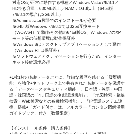
対応OSが正常に動作する機種／Windows Vista/7/8/8.1／
HD空き容量：630MB以上／RAM：1GB以上（64bit版
7/8/8.1の場合は2GB以上）
※Administrator権限でのインストールが必要
※64bit版Windows 7/8/8.1では32bit互換モード
（WOW64）で動作/その他の64bit版OS、Windows 7のXP
モード等の仮想環境は動作保証外
※Windows 8はデスクトップアプリケーションとして動作
（Windows RTは保証外）
※ソフトウェアアクティベーションを行うため、インター
ネット接続環境必須
●1枚1枚の名刺データごとに、詳細な履歴を残せる「履歴機
能」を強化●ネットワーク上で共有された名刺データを保護す
る「データベースセキュリティ機能」、日本語・英語・中国
語・韓国語の「4ヵ国語の名刺認識機能」、「地図検索・路線
検索・Web検索などの各種検索機能」、「IP電話システム連
携」搭載●「ガイド付き」は、フルカラー「カンタン図解活用
ガイドブック」付き（数量限定）
【インストール条件・購入条件】