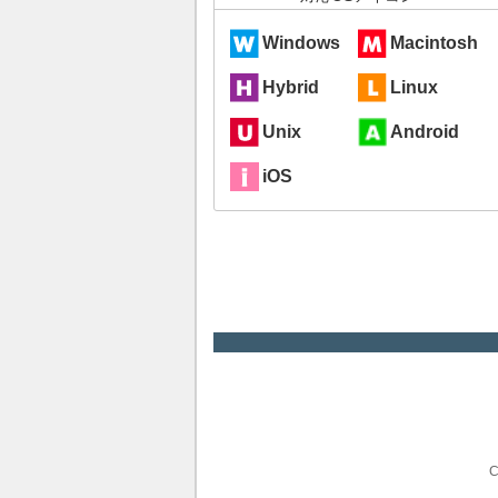
Windows
Macintosh
Hybrid
Linux
Unix
Android
iOS
C