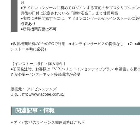
月
●アドミンコンソールに初めてログインする直前のサブスクリプション
月後の日付に設定されている「契約応当日」まで使用可能
●実際に使用開始するには、アドミンコンソールからインストールに必要な「Crea
必要あり
●所属機関変更は不可
●教育機関所有の1台のPCで利用 ●オンラインサービスの提供なし ●Creativ
ンストール時に必要）
【インストール条件・購入条件】
●初回発注時、お客様は「VIP-バリューインセンティブプラン-申請書」を提
きが必要●インターネット接続環境が必要
販売元： アドビシステムズ
URL：
http://www.adobe.com/jp/
関連記事・情報
» アドビ製品のライセンス関連資料はこちら