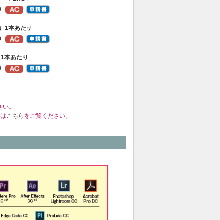
0
99）1本あたり
0
+）1本あたり
0
さい。
くは
こちら
をご覧ください。