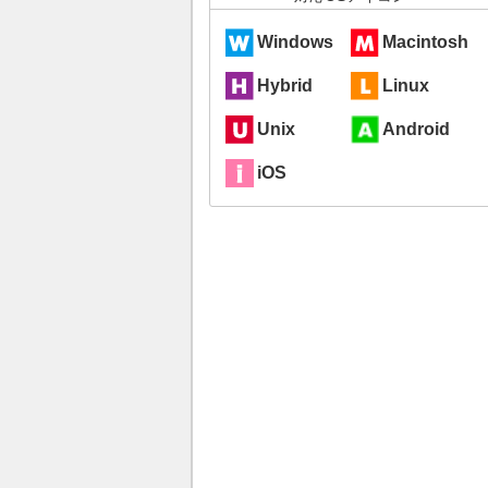
Windows
Macintosh
Hybrid
Linux
Unix
Android
iOS