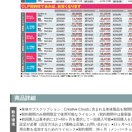
商品詳細
●単体サブスクリプション：Creative Cloudに含まれる単体製品を
動
●契約期間のみ期間限定で使用可能なライセンス（契約期間中は最新版
作
●初回購入は基本的に12〜60ヶ月を選択して一括購入可能●初回購入を13
環
境
設定が必要（設定方法および価格は店舗にお問い合わせ）●11ヶ月〜1
用台数を追加するためのライセンス●契約期間：36ヶ月（メンバーチョ