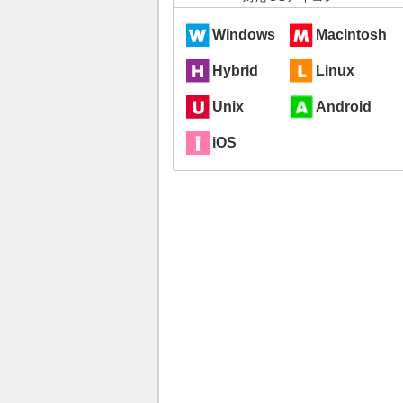
Windows
Macintosh
Hybrid
Linux
Unix
Android
iOS