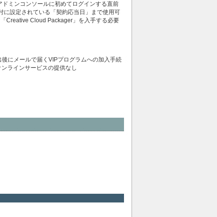
u.html を参照） ●アドミンコンソールに初めてログインする直前
付に設定されている「契約応当日」まで使用可
ve Cloud Packager」を入手する必要
出後にメールで届くVIPプログラムへの加入手続
オンラインサービスの提供なし