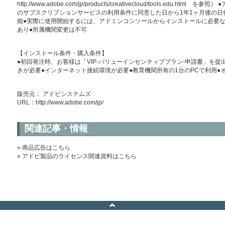
http://www.adobe.com/jp/products/creativecloud/tools.ed
のサブスクリプションサービスの利用条件に同意した日から1年1ヶ月後の日
能●実際に使用開始するには、アドミンコンソールからインストールに必要な「Creati
あり●所属機関変更は不可
【インストール条件・購入条件】
●初回発注時、お客様は「VIP-バリューインセンティブプラン-申請書」を提
きが必要●インターネット接続環境が必要●教育機関所有の1台のPCで利用●
販売元： アドビシステムズ
URL：
http://www.adobe.com/jp/
関連記事・情報
» 商品広告はこちら
» アドビ製品のライセンス関連資料はこちら