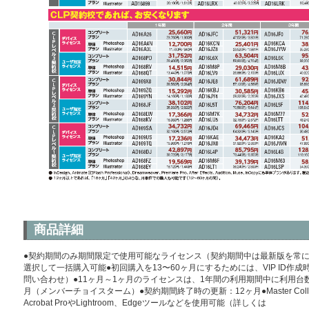
商品詳細
●契約期間のみ期間限定で使用可能なライセンス（契約期間中は最新版を常に使
選択して一括購入可能●初回購入を13〜60ヶ月にするためには、VIP ID
問い合わせ）●11ヶ月～1ヶ月のライセンスは、1年間の利用期間中に利用台
月（メンバーチョイスターム）●契約期間終了時の更新：12ヶ月●Master Col
Acrobat ProやLightroom、Edgeツールなどを使用可能（詳しくは