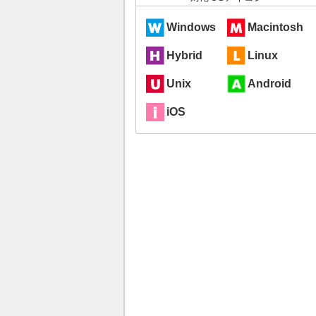
Windows
Macintosh
Hybrid
Linux
Unix
Android
iOS