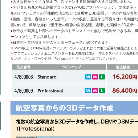
●大きな物から小さな物まで、スキャンする対象物の大きさは問いません。
●デジタル画像の写真測量プロセス実行やGISアプリケーション、文化遺産
ルのオブジェクトの間接的な測定などに使用する3D空間データの作成が可能
●距離・面積・容積といった空間データの収集、重複する写真を使い高精度な
図の作成、簡単な操作で数千枚の画像の自動処理、処理した画像の3D表示・
●数千枚の写真を外部へのデータのトランスミット無しで処理ができる為、
ーションとしても活躍します。
●日本語・英語等８言語のインターフェースが選択できます。
※5Mpx以上（12Mpx推奨）のデジタルカメラがあればその他に必要な備品はあり
※プロフェッショナル版はスタンダード版の機能に加え、マルチスペクトル画像処理
リング、ネットワーク処理、Pythonスクリプトなどに対応しています。