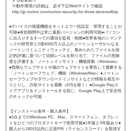
する必要あり
※動作環境の詳細は、必ず下記Webサイトで確認
http://jp.norton.com/norton-security-for-three-devices#top
●デバイスの保護機能をネット上で一括設定・管理することが
可能●有効期間中は常に最新バージョンの利用可能●パソコン
に出入りするすべての通信を監視・制御●世界各地のシマンテ
ックの研究所と2億4000万人以上のノートンユーザからなる
ノートンコミュニティウォッチと、集められたファイルを統
計的評価に基づいて信頼レベルを割り当て、ファイルの危険
度を評価する「ノートンインサイト」機能搭載（Windows）
●危険なウェブサイトや偽のウェブサイトを警告して遮断する
「ノートンセーフウェブ」機能（Windows/Mac）●ノートン
セーフウェブやダウンロードインサイトなどの情報を相互や
りとりし、詐欺サイトを遮断（iOSを除く）●Google Playス
トアアプリをインストールする前に、Google Play上で安全性
のチェックが可能
【インストール条件・購入条件】
●3台までのWindows PC、Mac、スマートフォン、タブレッ
トをひとつのプロダクトキーで使用可能●1年版と3年版あり●
購入から180日以内に正規PIN（ライセンスコード）を取得す