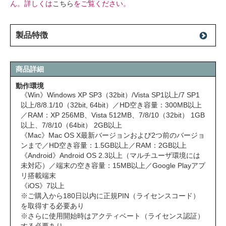
ん。詳しくは
こちら
をご覧ください。
製品特徴
商品詳細
動作環境
《Win》Windows XP SP3（32bit）/Vista SP1以上/7 SP1
以上/8/8.1/10（32bit, 64bit）／HD空き容量：300MB以上
／RAM：XP 256MB、Vista 512MB、7/8/10（32bit） 1GB
以上、7/8/10（64bit） 2GB以上
《Mac》Mac OS X最新バージョンおよび2つ前のバージョ
ンまで／HD空き容量：1.5GB以上／RAM：2GB以上
《Android》Android OS 2.3以上（マルチユーザ環境には
未対応）／端末の空き容量：15MB以上／Google Playアプ
リ搭載端末
《iOS》7以上
※ご購入から180日以内に正規PIN（ライセンスコード）
を取得する必要あり
※さらに使用開始時はアクティベート（ライセンス認証）