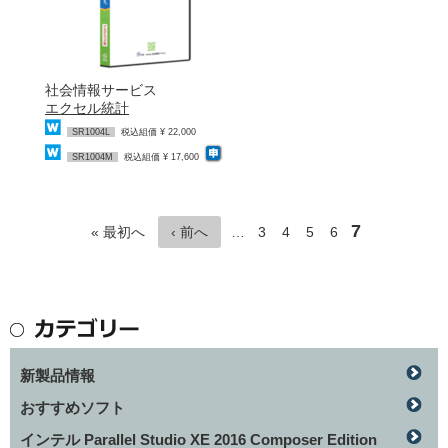
社会情報サービス
エクセル統計
SR1004L
税込組価 ¥ 22,000
SR1004M
税込組価 ¥ 17,600
7
« 最初へ
‹ 前へ
…
3
4
5
6
新製品情報
おすすめソフト
インテル Parallel Studio XE 2016 Composer Edition