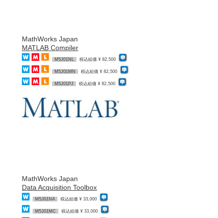
MathWorks Japan
MATLAB Compiler
M5J01NL
税込組価 ¥ 82,500
M5J01MN
税込組価 ¥ 82,500
M5J01PJ
税込組価 ¥ 82,500
MathWorks Japan
Data Acquisition Toolbox
M5J01NA
税込組価 ¥ 33,000
M5J01MC
税込組価 ¥ 33,000