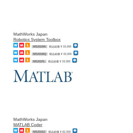
MathWorks Japan
Robotics System Toolbox
M5J01NN
税込組価 ¥ 33,000
M5J01MQ
税込組価 ¥ 33,000
M5J01PL
税込組価 ¥ 33,000
MathWorks Japan
MATLAB Coder
M5J01NJ
税込組価 ¥ 82,500