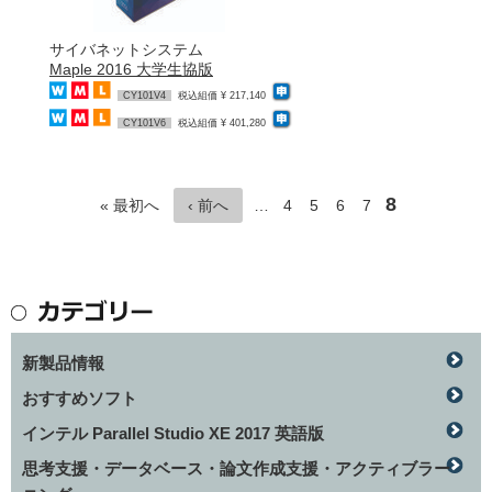
サイバネットシステム
Maple 2016 大学生協版
CY101V4
税込組価 ¥ 217,140
CY101V6
税込組価 ¥ 401,280
8
« 最初へ
‹ 前へ
…
4
5
6
7
新製品情報
おすすめソフト
インテル Parallel Studio XE 2017 英語版
思考支援・データベース・論文作成支援・アクティブラー