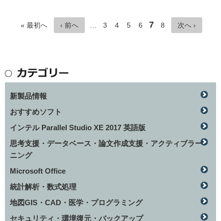
7
« 最初へ
‹ 前へ
…
3
4
5
6
8
次へ ›
新製品情報
おすすめソフト
インテル Parallel Studio XE 2017 英語版
思考支援・データベース・論文作成支援・アクティブラー
ニング
Microsoft Office
統計解析・数式処理
地図GIS・CAD・医学・プログラミング
セキュリティ・環境復元・バックアップ