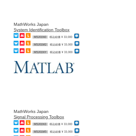
MathWorks Japan
System Identification Toolbox
M5J01N0
税込組価 ¥ 33,000
M5J01M2
税込組価 ¥ 33,000
M5J01NY
税込組価 ¥ 33,000
MathWorks Japan
Signal Processing Toolbox
M5J01N3
税込組価 ¥ 33,000
M5J01M5
税込組価 ¥ 33,000