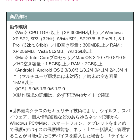
商品詳細
動作環境
《Win》CPU 1GHz以上（XP 300MHz以上）／Windows
XP SP2, SP3（32bit）/Vista SP1, SP2/7/8, 8 Pro/8.1, 8.1
Pro（32bit, 64bit）／HD空き容量：300MB以上／RAM：
XP 256MB、Vista 512MB、7/8 1GB以上
《Mac》Intel Coreプロセッサ／Mac OS X 10.7/10.8/10.9
／HD空き容量：1.5GB以上／RAM：2GB以上
《Android》Android OS 2.3/3.0/3.1/3.2/4.0/4.1/4.2/4.3/4.4
＊（マルチユーザ環境には未対応）／端末の空き容量：
15MB以上
《iOS》5.0/5.1/6.0/6.1/7.0
※動作環境の詳細は、必ず下記Webサイトで確認
●世界最高クラスのセキュリティ技術により、ウイルス、スパ
イウェア、個人情報盗難などのあらゆるネット犯罪から
Windows PCやMac、スマートフォン、タブレットをまとめ
て保護●デバイスの保護機能を、ネット上で一括設定・管理す
ることが可能●新たにデバイスを購入した場合も、1ライセン