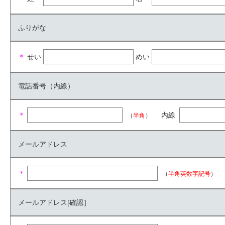
ふりがな
＊
せい
めい
電話番号（内線）
＊
内線
（
半角
）
メールアドレス
＊
（
半角英数字記号
）
メールアドレス[確認］