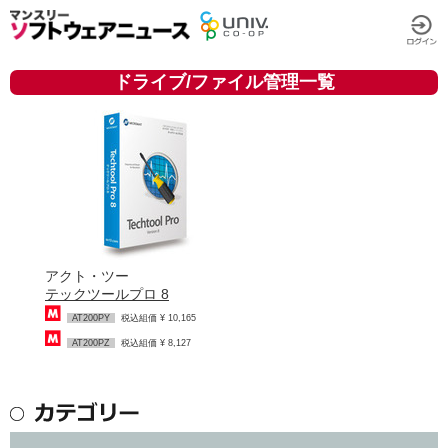
ドライブ/ファイル管理一覧
アクト・ツー
テックツールプロ 8
AT200PY
税込組価 ¥ 10,165
AT200PZ
税込組価 ¥ 8,127