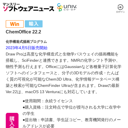
ChemOffice 22.2
化学構造式描画プログラム
2023年4月5日販売開始
Draw Proは高度な化学構造式と生物学パスウェイの描画機能を
搭載し、SciFinderと連携できます。NMRの化学シフト予測や、
物性予測も行えます。OfficeにはGaussianなど各種量子計算化学
ソフトへのインタフェースと、分子の3Dモデルの作成・たんぱ
く質の可視化が可能なChem3D Ultra、化学情報データベース構
築と検索が可能なChemFinder Ultraが含まれます。Drawの最新
Ver.22は、macOS 13 Venturaにも対応しています。
●使用期間：永続ライセンス
●購入資格：注文時点で学位が授与される大学に在学中
の学生
●提出物：申請書、学生証コピー、教育機関発行のメー
ルアドレスが必要