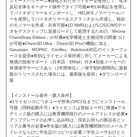
スイートパッケージ●強化されたホットキーを使用して、化学
反応全体をキーボード操作でタイプ可能●HELM表記を使用し
てバイオポリマーをインポートし、HELMモノマーツールバ
ーを使用してバイオポリマーをスクラッチから作成し、独自
のモノマーを作成・共有可能●1D NMRおよびLC/GC/MSデー
タをデスクトップに直接ロードして処理するための「Mnova
ChemDraw Edition」が付属●化学構造と生物活性の関連づけ
が可能●Chem3D Ultra：Chem3D Proの機能に加え、
Gaussian、MOPAC、Conflex、Autobook対応のインターフェ
ースを提供●有効なライセンス保持者に対してメーカーによる
無償の技術サポート（日本語・EMail）付き●別途メーカーの
有償保守サービスあり（1年間単位）／保守契約期間内に最新
版がリリースされた場合には、最新版を提供）●ダウンロード
版
【インストール条件・購入条件】
●1ライセンスにつきユーザ所有のPC2台までにインストール
可能（同時起動不可）●ライセンスは登録ユーザに帰属●アカ
デミック版の購入には教育機関発行のメールアドレスが必要●
アップグレードのお申し込み時は、現在お持ちの製品名とシ
リアル番号が必要●学生版の購入には教育機関発行のメールア
ドレスならびに学生証のコピーが必要／学生ユーザおひとり