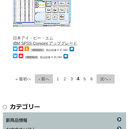
日本アイ・ビー・エム
IBM SPSS Conjoint アップグレード
IB500ZC
税込組価 ¥ 47,080
IB504LH
税込組価 ¥ 45,540
4
« 最初へ
‹ 前へ
1
2
3
5
6
次へ ›
新商品情報