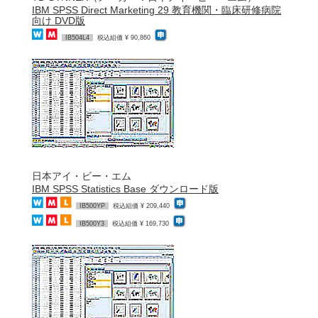
IBM SPSS Direct Marketing 29 教育機関・臨床研修病院
向け DVD版
IB504L4
税込組価 ¥ 90,860
日本アイ・ビー・エム
IBM SPSS Statistics Base ダウンロード版
IB500YP
税込組価 ¥ 209,440
IB500Y3
税込組価 ¥ 169,730