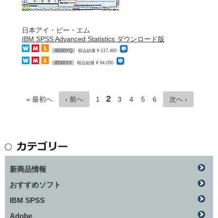
日本アイ・ビー・エム
IBM SPSS Advanced Statistics ダウンロード版
IB500YQ
税込組価 ¥ 117,480
IB500Y4
税込組価 ¥ 94,050
2
« 最初へ
‹ 前へ
1
3
4
5
6
次へ ›
新商品情報
おすすめソフト
IBM SPSS
Adobe