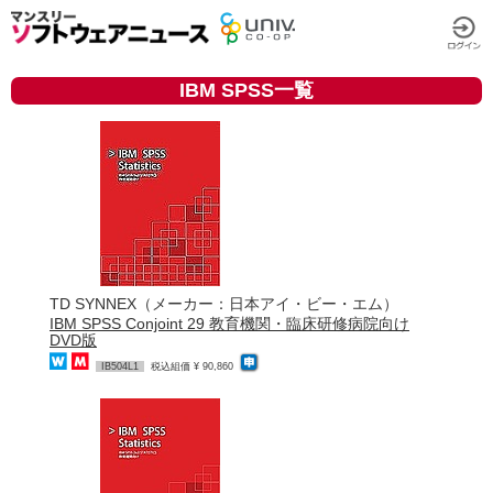
IBM SPSS一覧
TD SYNNEX（メーカー：日本アイ・ビー・エム）
IBM SPSS Conjoint 29 教育機関・臨床研修病院向け
DVD版
IB504L1
税込組価 ¥ 90,860