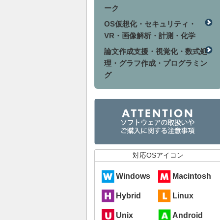
ーク
OS仮想化・セキュリティ・
VR・画像解析・計測・化学
論文作成支援・視覚化・数式処
理・グラフ作成・プログラミン
グ
対応OSアイコン
Windows
Macintosh
Hybrid
Linux
Unix
Android