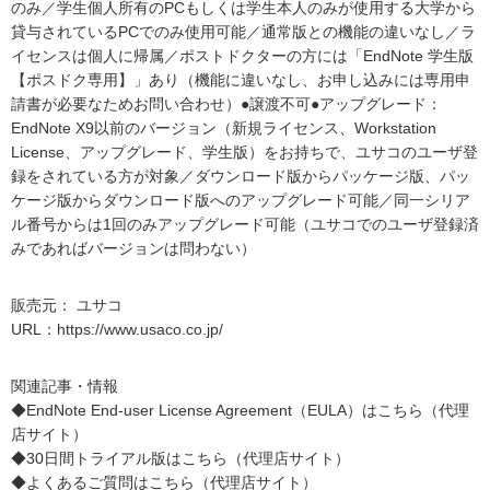
のみ／学生個人所有のPCもしくは学生本人のみが使用する大学から
貸与されているPCでのみ使用可能／通常版との機能の違いなし／ラ
イセンスは個人に帰属／ポストドクターの方には「EndNote 学生版
【ポスドク専用】」あり（機能に違いなし、お申し込みには専用申
請書が必要なためお問い合わせ）●譲渡不可●アップグレード：
EndNote X9以前のバージョン（新規ライセンス、Workstation
License、アップグレード、学生版）をお持ちで、ユサコのユーザ登
録をされている方が対象／ダウンロード版からパッケージ版、パッ
ケージ版からダウンロード版へのアップグレード可能／同一シリア
ル番号からは1回のみアップグレード可能（ユサコでのユーザ登録済
みであればバージョンは問わない）
販売元： ユサコ
URL：
https://www.usaco.co.jp/
関連記事・情報
◆EndNote End-user License Agreement（EULA）はこちら（代理
店サイト）
◆30日間トライアル版はこちら（代理店サイト）
◆よくあるご質問はこちら（代理店サイト）