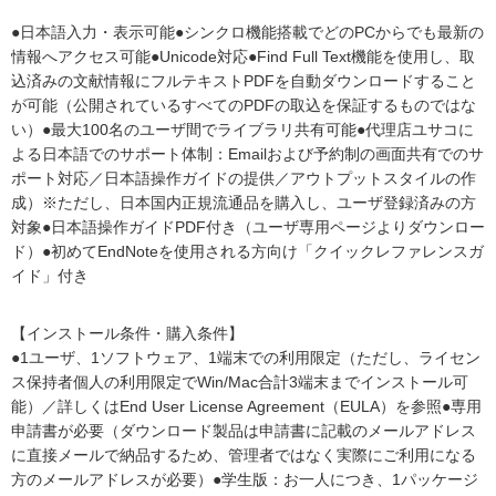
●日本語入力・表示可能●シンクロ機能搭載でどのPCからでも最新の
情報へアクセス可能●Unicode対応●Find Full Text機能を使用し、取
込済みの文献情報にフルテキストPDFを自動ダウンロードすること
が可能（公開されているすべてのPDFの取込を保証するものではな
い）●最大100名のユーザ間でライブラリ共有可能●代理店ユサコに
よる日本語でのサポート体制：Emailおよび予約制の画面共有でのサ
ポート対応／日本語操作ガイドの提供／アウトプットスタイルの作
成）※ただし、日本国内正規流通品を購入し、ユーザ登録済みの方
対象●日本語操作ガイドPDF付き（ユーザ専用ページよりダウンロー
ド）●初めてEndNoteを使用される方向け「クイックレファレンスガ
イド」付き
【インストール条件・購入条件】
●1ユーザ、1ソフトウェア、1端末での利用限定（ただし、ライセン
ス保持者個人の利用限定でWin/Mac合計3端末までインストール可
能）／詳しくはEnd User License Agreement（EULA）を参照●専用
申請書が必要（ダウンロード製品は申請書に記載のメールアドレス
に直接メールで納品するため、管理者ではなく実際にご利用になる
方のメールアドレスが必要）●学生版：お一人につき、1パッケージ