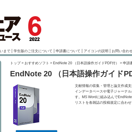
いまで
学生版のご注文について
申請書について
アイコンの説明
お問い合わ
トップ
>
おすすめソフト
>
EndNote 20 （日本語操作ガイドPDF付）
> 申請
EndNote 20 （日本語操作ガイドP
文献情報の収集・管理と論文作成支援
インデータベースや電子ジャーナル
す。MS Wordに組み込んでEnd
リストを各雑誌の投稿規定に合わせ