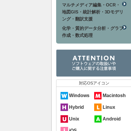
マルチメディア編集・OCR・
地図GIS・統計解析・3Dモデリ
ング・翻訳支援
化学・質的データ分析・グラフ
作成・数式処理
対応OSアイコン
Windows
Macintosh
Hybrid
Linux
Unix
Android
iOS