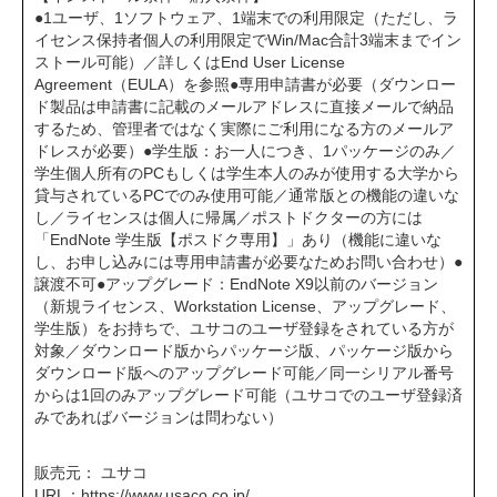
●1ユーザ、1ソフトウェア、1端末での利用限定（ただし、ラ
イセンス保持者個人の利用限定でWin/Mac合計3端末までイン
ストール可能）／詳しくはEnd User License
Agreement（EULA）を参照●専用申請書が必要（ダウンロー
ド製品は申請書に記載のメールアドレスに直接メールで納品
するため、管理者ではなく実際にご利用になる方のメールア
ドレスが必要）●学生版：お一人につき、1パッケージのみ／
学生個人所有のPCもしくは学生本人のみが使用する大学から
貸与されているPCでのみ使用可能／通常版との機能の違いな
し／ライセンスは個人に帰属／ポストドクターの方には
「EndNote 学生版【ポスドク専用】」あり（機能に違いな
し、お申し込みには専用申請書が必要なためお問い合わせ）●
譲渡不可●アップグレード：EndNote X9以前のバージョン
（新規ライセンス、Workstation License、アップグレード、
学生版）をお持ちで、ユサコのユーザ登録をされている方が
対象／ダウンロード版からパッケージ版、パッケージ版から
ダウンロード版へのアップグレード可能／同一シリアル番号
からは1回のみアップグレード可能（ユサコでのユーザ登録済
みであればバージョンは問わない）
販売元： ユサコ
URL：
https://www.usaco.co.jp/