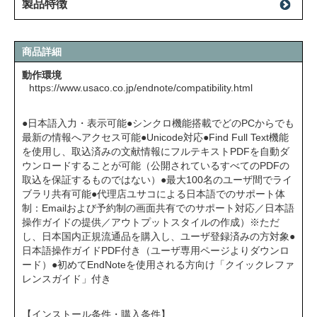
製品特徴
商品詳細
動作環境
https://www.usaco.co.jp/endnote/compatibility.html
●日本語入力・表示可能●シンクロ機能搭載でどのPCからでも
最新の情報へアクセス可能●Unicode対応●Find Full Text機能
を使用し、取込済みの文献情報にフルテキストPDFを自動ダ
ウンロードすることが可能（公開されているすべてのPDFの
取込を保証するものではない）●最大100名のユーザ間でライ
ブラリ共有可能●代理店ユサコによる日本語でのサポート体
制：Emailおよび予約制の画面共有でのサポート対応／日本語
操作ガイドの提供／アウトプットスタイルの作成）※ただ
し、日本国内正規流通品を購入し、ユーザ登録済みの方対象●
日本語操作ガイドPDF付き（ユーザ専用ページよりダウンロ
ード）●初めてEndNoteを使用される方向け「クイックレファ
レンスガイド」付き
【インストール条件・購入条件】