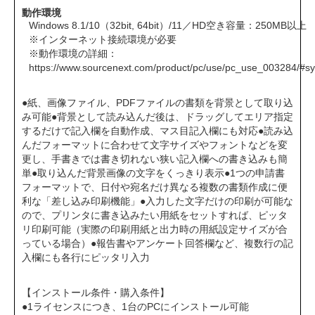
動作環境
Windows 8.1/10（32bit, 64bit）/11／HD空き容量：250MB以上
※インターネット接続環境が必要
※動作環境の詳細：
https://www.sourcenext.com/product/pc/use/pc_use_003284/#s
●紙、画像ファイル、PDFファイルの書類を背景として取り込
み可能●背景として読み込んだ後は、ドラッグしてエリア指定
するだけで記入欄を自動作成、マス目記入欄にも対応●読み込
んだフォーマットに合わせて文字サイズやフォントなどを変
更し、手書きでは書き切れない狭い記入欄への書き込みも簡
単●取り込んだ背景画像の文字をくっきり表示●1つの申請書
フォーマットで、日付や宛名だけ異なる複数の書類作成に便
利な「差し込み印刷機能」●入力した文字だけの印刷が可能な
ので、プリンタに書き込みたい用紙をセットすれば、ピッタ
リ印刷可能（実際の印刷用紙と出力時の用紙設定サイズが合
っている場合）●報告書やアンケート回答欄など、複数行の記
入欄にも各行にピッタリ入力
【インストール条件・購入条件】
●1ライセンスにつき、1台のPCにインストール可能