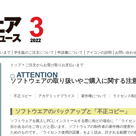
いまで
学生版のご注文について
申請書について
アイコンの説明
お問い合わ
トップ
> ご注文からお受け取りお支払いまで
ATTENTION
ソフトウェアの取り扱いやご購入に関する注
不正コピー
アカデミックプライス
著作権について
ライセンス制
ソフトウエアのバックアップと「不正コピー」
ソフトウェアを購入しPCにインストールする際に殆どの場合に『「ライセ
目があるのをご存じだと思います。ソフトウェアの制作者の著作権の侵害や
ためのものです。「ライセンス使用許諾書」をよく読み、許される範囲での