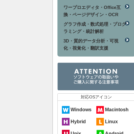
ワープロエディタ・Office互
換・ページデザイン・OCR
グラフ作成・数式処理・プログ
ラミング・統計解析
3D・質的データ分析・可視
化・視覚化・翻訳支援
対応OSアイコン
Windows
Macintosh
Hybrid
Linux
Unix
Android