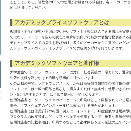
ましょう。もし、複数台のPCでの使用が計画される場合は、各メーカーの
的に利用してください。
アカデミックプライスソフトウェアとは
教職員・学生が研究や学習に使いたいソフトを手軽に購入できる環境を実現
ではなく、メーカーが自らの意志で教育研究向けに特別の価格で提供される
デミックプライスでの提供を呼びかけ、多くのメーカーからご賛同いただい
たソフトウェアのアカデミックプライスでの提供を呼びかけていきます。
アカデミックソフトウェアと著作権
大学生協では、ソフトウェアメーカーに対し、社会貢献の一環として、通常
生版の提供を呼びかける活動を積極的に行っています。
その活動の中で、ソフトウェアメーカーからは高等教育機関での著作権の遵
ソフトウェアは一般の商品と異なり、購入するだけで無条件に使用できるわ
ント)に同意することで、はじめて使用が可能になります。
使用許諾書は、ソフトウェアのパッケージに印刷物として同梱されている場
場合、ソフトウェアのインストール時に表示される場合があります。
使用許諾書には使用許諾の範囲、例えば、インストール可能台数や使用期限(
プログラムの改変禁止など、ソフトウェアを使用する上で、重要な事項が記
使用許諾書の記載事項は、印刷するなどして必ず内容をよく確認の上でイン