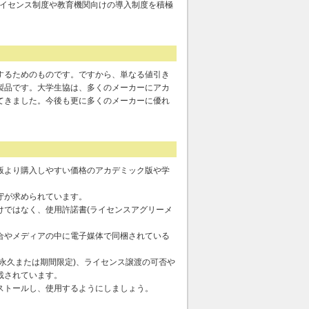
ライセンス制度や教育機関向けの導入制度を積極
するためのものです。ですから、単なる値引き
製品です。大学生協は、多くのメーカーにアカ
てきました。今後も更に多くのメーカーに優れ
版より購入しやすい価格のアカデミック版や学
守が求められています。
けではなく、使用許諾書(ライセンスアグリーメ
合やメディアの中に電子媒体で同梱されている
永久または期間限定)、ライセンス譲渡の可否や
載されています。
ストールし、使用するようにしましょう。