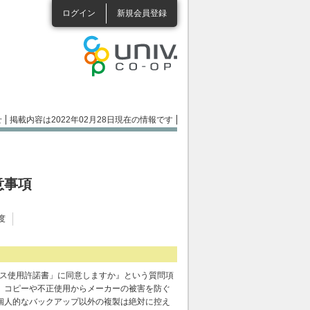
ログイン
新規会員登録
せ
掲載内容は2022年02月28日現在の情報です
意事項
度
ンス使用許諾書」に同意しますか』という質問項
、コピーや不正使用からメーカーの被害を防ぐ
個人的なバックアップ以外の複製は絶対に控え