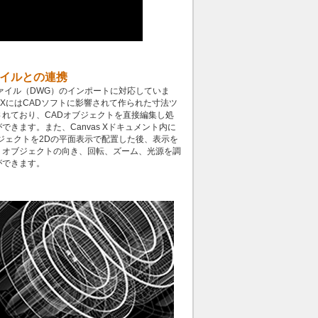
ァイルとの連携
Dファイル（DWG）のインポートに対応していま
as XにはCADソフトに影響されて作られた寸法ツ
されており、CADオブジェクトを直接編集し処
できます。また、Canvas Xドキュメント内に
ジェクトを2Dの平面表示で配置した後、表示を
、オブジェクトの向き、回転、ズーム、光源を調
ができます。