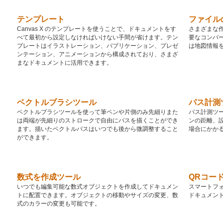
テンプレート
ファイル
Canvas X のテンプレートを使うことで、ドキュメントをす
さまざまな
べて最初から設定しなければいけない手間が省けます。テン
要なコンバー
プレートはイラストレーション、パブリケーション、プレゼ
は地図情報
ンテーション、アニメーションから構成されており、さまざ
まなドキュメントに活用できます。
ベクトルブラシツール
パス計測
ベクトルブラシツールを使って筆ペンや片側のみ先細りまた
パス計測ツ
は両端が先細りのストロークで自由にパスを描くことができ
ンの距離、
ます。描いたベクトルパスはいつでも後から微調整すること
場合にかか
ができます。
数式を作成ツール
QRコー
いつでも編集可能な数式オブジェクトを作成してドキュメン
スマートフォ
トに配置できます。オブジェクトの移動やサイズの変更、数
ドキュメン
式のカラーの変更も可能です。