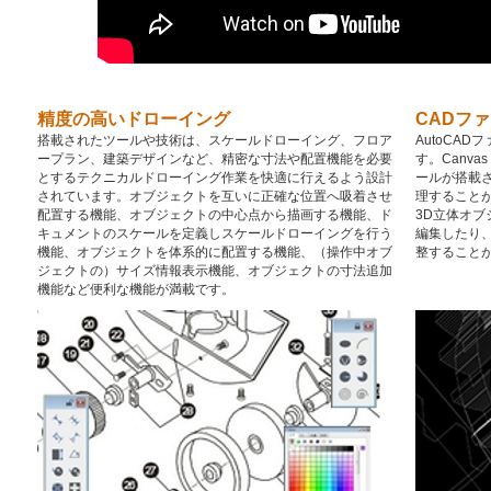
精度の高いドローイング
CADフ
搭載されたツールや技術は、スケールドローイング、フロア
AutoCA
ープラン、建築デザインなど、精密な寸法や配置機能を必要
す。Canv
とするテクニカルドローイング作業を快適に行えるよう設計
ールが搭載
されています。オブジェクトを互いに正確な位置へ吸着させ
理することが
配置する機能、オブジェクトの中心点から描画する機能、ド
3D立体オブ
キュメントのスケールを定義しスケールドローイングを行う
編集したり
機能、オブジェクトを体系的に配置する機能、（操作中オブ
整すること
ジェクトの）サイズ情報表示機能、オブジェクトの寸法追加
機能など便利な機能が満載です。