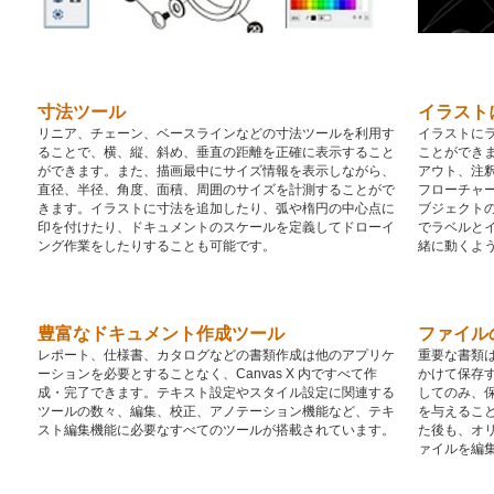
寸法ツール
イラスト
リニア、チェーン、ベースラインなどの寸法ツールを利用す
イラストに
ることで、横、縦、斜め、垂直の距離を正確に表示すること
ことができ
ができます。また、描画最中にサイズ情報を表示しながら、
アウト、注
直径、半径、角度、面積、周囲のサイズを計測することがで
フローチャ
きます。イラストに寸法を追加したり、弧や楕円の中心点に
ブジェクト
印を付けたり、ドキュメントのスケールを定義してドローイ
でラベルと
ング作業をしたりすることも可能です。
緒に動くよ
豊富なドキュメント作成ツール
ファイル
レポート、仕様書、カタログなどの書類作成は他のアプリケ
重要な書類
ーションを必要とすることなく、Canvas X 内ですべて作
かけて保存
成・完了できます。テキスト設定やスタイル設定に関連する
してのみ、
ツールの数々、編集、校正、アノテーション機能など、テキ
を与えるこ
スト編集機能に必要なすべてのツールが搭載されています。
た後も、オリ
ァイルを編