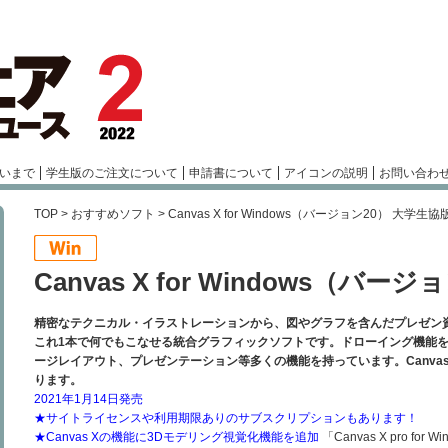
いまで
学生版のご注文について
申請書について
アイコンの説明
お問い合わ
TOP
>
おすすめソフト
> Canvas X for Windows（バージョン20） 大学生協
Canvas X for Windows（バー
精密なテクニカル・イラストレーションから、図やグラフを含んだプレゼン
これ1本で何でもこなせる統合グラフィックソフトです。ドローイング機能
ージレイアウト、プレゼンテーション等多くの機能を持っています。Canva
ります。
2021年1月14日発売
★サイトライセンスや利用期限ありのサブスクリプションもあります！
★Canvas Xの機能に3Dモデリング視覚化機能を追加
「Canvas X pro fo