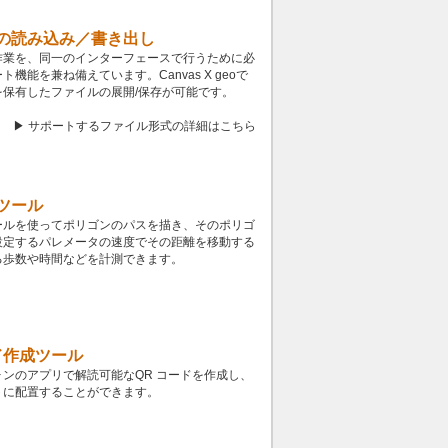
の読み込み／書き出し
作業を、同一のインターフェースで行うために必
ト機能を兼ね備えています。Canvas X geoで
を保有したファイルの展開/保存が可能です。
▶ サポートするファイル形式の詳細はこちら
ツール
ールを使ってポリゴンのパスを描き、そのポリゴ
設定するパレメータの速度でその距離を移動する
る歩数や時間などを計測できます。
ド作成ツール
ンのアプリで解読可能なQR コードを作成し、
トに配置することができます。