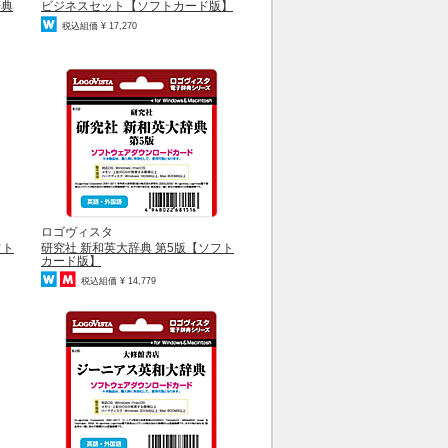
辞典
ビジネスセット【ソフトカード版】
税込組価 ¥ 17,270
ロゴヴィスタ
フト
研究社 新和英大辞典 第5版【ソフト
カード版】
税込組価 ¥ 14,779