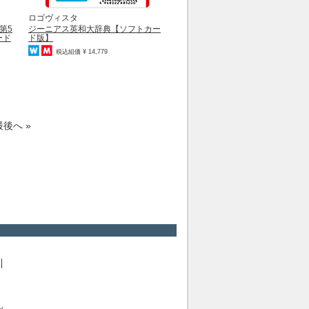
ロゴヴィスタ
第5
ジーニアス英和大辞典【ソフトカー
ード
ド版】
税込組価 ¥ 14,779
最後へ »