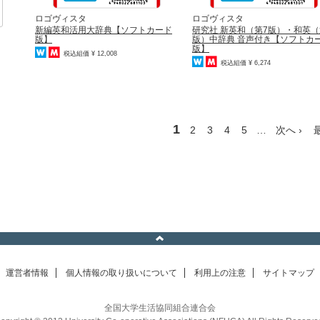
ロゴヴィスタ
ロゴヴィスタ
新編英和活用大辞典【ソフトカード
研究社 新英和（第7版）・和英（
版】
版）中辞典 音声付き【ソフトカ
版】
税込組価 ¥ 12,008
税込組価 ¥ 6,274
1
2
3
4
5
…
次へ ›
運営者情報
個人情報の取り扱いについて
利用上の注意
サイトマップ
全国大学生活協同組合連合会