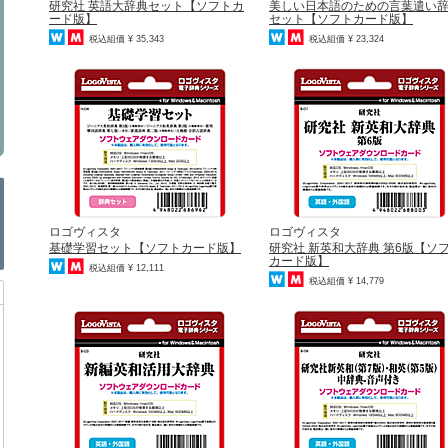
研究社 英語大辞典セット【ソフトカ
美しい日本語のための言葉遣い
ード版】
セット【ソフトカード版】
税込組価 ¥ 35,343
税込組価 ¥ 23,324
ロゴヴィスタ
ロゴヴィスタ
基礎学習セット【ソフトカード版】
研究社 新英和大辞典 第6版【ソ
カード版】
税込組価 ¥ 12,111
税込組価 ¥ 14,779