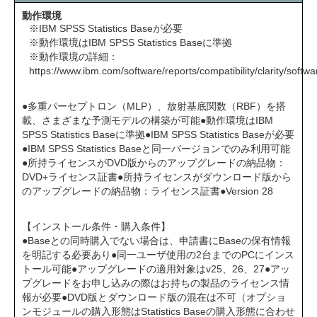
動作環境
※IBM SPSS Statistics Baseが必要
※動作環境はIBM SPSS Statistics Baseに準拠
※動作環境の詳細：
https://www.ibm.com/software/reports/compatibility/clarity/soft
●多重パーセプトロン（MLP）、放射基底関数（RBF）を搭
載、さまざまな予測モデルの構築が可能●動作環境はIBM
SPSS Statistics Baseに準拠●IBM SPSS Statistics Baseが必要
●IBM SPSS Statistics Baseと同一バージョンでのみ利用可能
●所持ライセンスがDVD版からのアップグレードの納品物：
DVD+ライセンス証書●所持ライセンスがダウンロード版から
のアップグレードの納品物：ライセンス証書●Version 28
【インストール条件・購入条件】
●Baseとの同時購入でない場合は、申請書にBaseの保有情報
を明記する必要あり●同一ユーザ使用の2台までのPCにインス
トール可能●アップグレードの適用対象はv25、26、27●アッ
プグレードをお申し込みの際はお持ちの製品のライセンス情
報が必要●DVD版とダウンロード版の混在は不可（オプショ
ンモジュールの購入形態はStatistics Baseの購入形態に合わせ