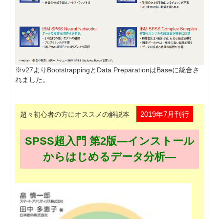
※v27よりBootstrappingとData PreparationはBaseに統合さ
れました。
2019年7月刊行
超々初心者の方にオススメの解説本
SPSS超入門 第2版―インストール
からはじめるデータ分析―