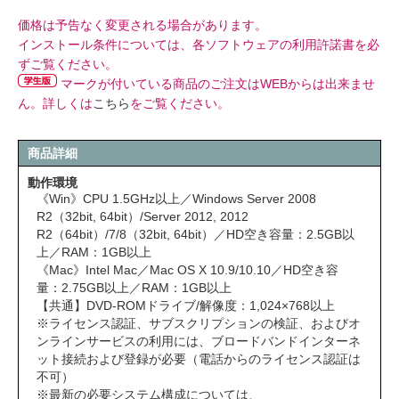
価格は予告なく変更される場合があります。
インストール条件については、各ソフトウェアの利用許諾書を必
ずご覧ください。
マークが付いている商品のご注文はWEBからは出来ませ
ん。詳しくは
こちら
をご覧ください。
商品詳細
動作環境
《Win》CPU 1.5GHz以上／Windows Server 2008
R2（32bit, 64bit）/Server 2012, 2012
R2（64bit）/7/8（32bit, 64bit）／HD空き容量：2.5GB以
上／RAM：1GB以上
《Mac》Intel Mac／Mac OS X 10.9/10.10／HD空き容
量：2.75GB以上／RAM：1GB以上
【共通】DVD-ROMドライブ/解像度：1,024×768以上
※ライセンス認証、サブスクリプションの検証、およびオ
ンラインサービスの利用には、ブロードバンドインターネ
ット接続および登録が必要（電話からのライセンス認証は
不可）
※最新の必要システム構成については、