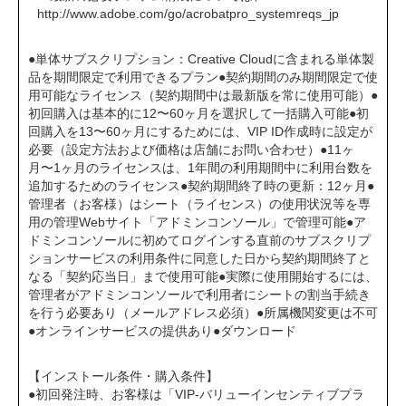
http://www.adobe.com/go/acrobatpro_systemreqs_jp
●単体サブスクリプション：Creative Cloudに含まれる単体製
品を期間限定で利用できるプラン●契約期間のみ期間限定で使
用可能なライセンス（契約期間中は最新版を常に使用可能）●
初回購入は基本的に12〜60ヶ月を選択して一括購入可能●初
回購入を13〜60ヶ月にするためには、VIP ID作成時に設定が
必要（設定方法および価格は店舗にお問い合わせ）●11ヶ
月〜1ヶ月のライセンスは、1年間の利用期間中に利用台数を
追加するためのライセンス●契約期間終了時の更新：12ヶ月●
管理者（お客様）はシート（ライセンス）の使用状況等を専
用の管理Webサイト「アドミンコンソール」で管理可能●ア
ドミンコンソールに初めてログインする直前のサブスクリプ
ションサービスの利用条件に同意した日から契約期間終了と
なる「契約応当日」まで使用可能●実際に使用開始するには、
管理者がアドミンコンソールで利用者にシートの割当手続き
を行う必要あり（メールアドレス必須）●所属機関変更は不可
●オンラインサービスの提供あり●ダウンロード
【インストール条件・購入条件】
●初回発注時、お客様は「VIP-バリューインセンティブプラ