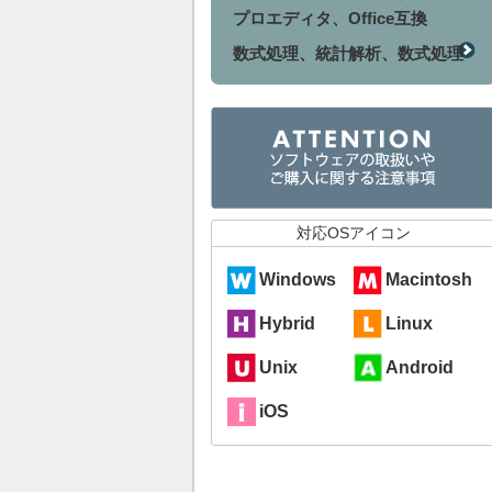
プロエディタ、Office互換
数式処理、統計解析、数式処理
対応OSアイコン
Windows
Macintosh
Hybrid
Linux
Unix
Android
iOS