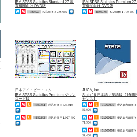
IBM SPSS Statistics Standard 27 教
IBM SPSS Statistics Premium 2
育機関向け DVD版
育機関向け DVD版
IB502X7
税込組価 ¥ 225,940
IB502X6
税込組価 ¥ 799,700
日本アイ・ビー・エム
JUCA, Inc.
IBM SPSS Statistics Premium ダウン
Stata 16 日本語／英語版【1年
ロード版
センス】
IB502X1
税込組価 ¥ 824,010
01000610
税込参考組価 ¥
55,000
IB502X3
税込組価 ¥ 1,027,400
01000617
税込参考組価 ¥
71,500
01000603
税込参考組価 ¥
37,400