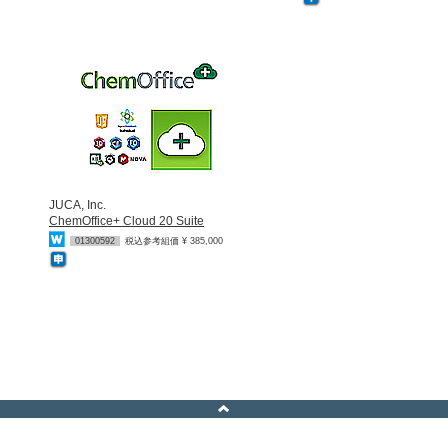
JUCA, Inc.
ChemOffice+ Cloud 20 Suite
01300592
税込参考組価 ¥ 385,000