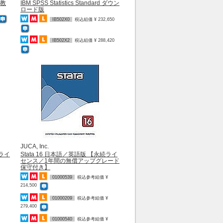
7 教
IBM SPSS Statistics Standard ダウン
ロード版
IB502X0
税込組価 ¥ 232,650
IB502X2
税込組価 ¥ 288,420
JUCA, Inc.
間ライ
Stata 16 日本語／英語版 【永続ライ
センス／1年間の無償アップグレード
保守付き】
01000539
税込参考組価 ¥
214,500
01000209
税込参考組価 ¥
279,400
01000540
税込参考組価 ¥