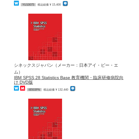
YU10075
税込組価 ¥ 15,400
シネックスジャパン（メーカー：日本アイ・ビー・エ
ム）
IBM SPSS 28 Statistics Base 教育機関・臨床研修病院向
け DVD版
IB503PN
税込組価 ¥ 132,440