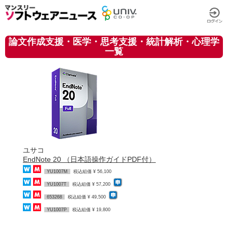
論文作成支援・医学・思考支援・統計解析・心理学
一覧
ユサコ
EndNote 20 （日本語操作ガイドPDF付）
YU1007M
税込組価 ¥ 56,100
YU1007T
税込組価 ¥ 57,200
653268
税込組価 ¥ 49,500
YU1007P
税込組価 ¥ 19,800